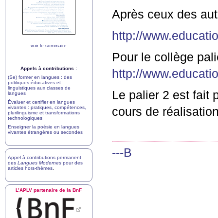
Après ceux des aut
http://www.educatio
voir le sommaire
Pour le collège pali
Appels à contributions :
http://www.educatio
(Se) former en langues : des
politiques éducatives et
linguistiques aux classes de
Le palier 2 est fait
langues
Évaluer et certifier en langues
vivantes : pratiques, compétences,
cours de réalisatio
plurilinguisme et transformations
technologiques
Enseigner la poésie en langues
vivantes étrangères ou secondes
---B
Appel à contributions permanent
des
Langues Modernes
pour des
articles hors-thèmes
.
L’
APLV
partenaire de la BnF