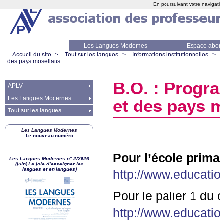
En poursuivant votre navigati
Les Langues Modernes
Espace abo
Accueil du site
>
Tout sur les langues
>
Informations institutionnelles
>
des pays mosellans
B.O. : Progr
APLV
Les Langues Modernes
et des pays 
Tout sur les langues
Les Langues Modernes
Le nouveau numéro
Pour l’école primai
Les Langues Modernes n° 2/2026
(juin) La joie d’enseigner les
langues et en langues)
http://www.educatio
Pour le palier 1 du 
http://www.educatio