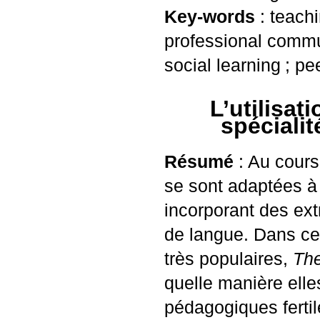
Key-words
: teachi
professional comm
social learning
; pe
L’utilisat
spécialit
Résumé
: Au cours
se sont adaptées à 
incorporant des ext
de langue. Dans cet
très populaires,
Th
quelle manière ell
pédagogiques fertil