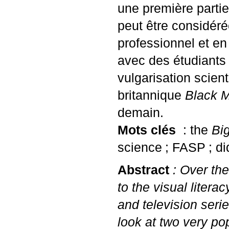
une première parti
peut être considéré
professionnel et en 
avec des étudiants s
vulgarisation scien
britannique
Black M
demain.
Mots clés
: the
Bi
science
;
FASP
; d
Abstract
: Over the
to the visual litera
and television serie
look at two very po