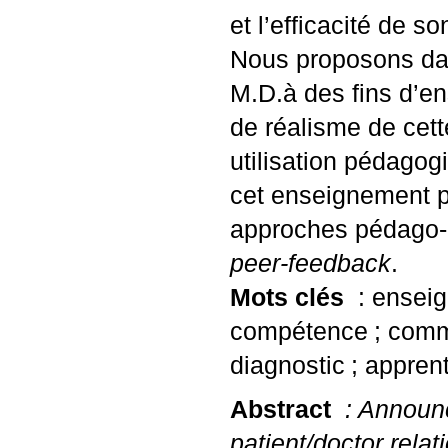
et l’efficacité de so
Nous proposons dans
M.D.
à des fins d’e
de réalisme de cette
utilisation pédago
cet enseignement pe
approches pédago-di
peer-feedback
.
Mots clés
: ensei
compétence
; comm
diagnostic
; appren
Abstract
: Announc
patient/doctor rela