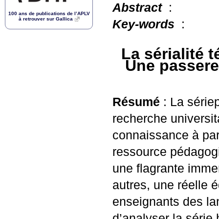
Abstract
:
100 ans de publications de l’
APLV
à retrouver sur Gallica
Key-words
:
La sérialité 
Une passerell
Résumé
: La sériep
recherche universit
connaissance à part
ressource pédagogiq
une flagrante immers
autres, une réelle é
enseignants des lan
d’analyser la série