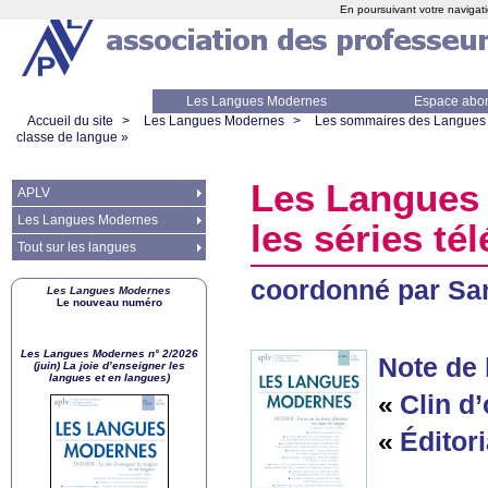
En poursuivant votre navigati
Les Langues Modernes
Espace abo
Accueil du site
>
Les Langues Modernes
>
Les sommaires des Langues
classe de langue
»
Les Langues 
APLV
Les Langues Modernes
les séries té
Tout sur les langues
coordonné par Sa
Les Langues Modernes
Le nouveau numéro
Les Langues Modernes n° 2/2026
Note de 
(juin) La joie d’enseigner les
langues et en langues)
«
Clin d’
«
Éditori