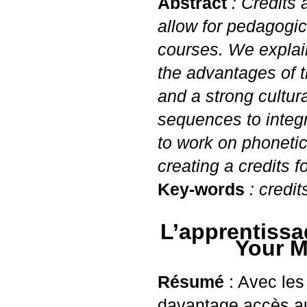
Abstract
: Credits 
allow for pedagogi
courses. We explain
the advantages of t
and a strong cultur
sequences to integ
to work on phonetic
creating a credits fo
Key-words
: credit
L’apprentissa
Your M
Résumé
: Avec les
davantage accès au