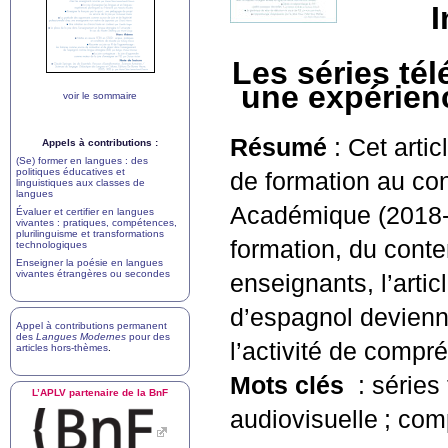
I
Les séries tél
une expérien
voir le sommaire
Résumé
: Cet artic
Appels à contributions :
(Se) former en langues : des
politiques éducatives et
de formation au co
linguistiques aux classes de
langues
Académique (2018-20
Évaluer et certifier en langues
vivantes : pratiques, compétences,
plurilinguisme et transformations
formation, du conte
technologiques
Enseigner la poésie en langues
vivantes étrangères ou secondes
enseignants, l’arti
d’espagnol devienne
Appel à contributions permanent
des
Langues Modernes
pour des
l’activité de compr
articles hors-thèmes
.
Mots clés
: séries
L’
APLV
partenaire de la BnF
audiovisuelle
; com