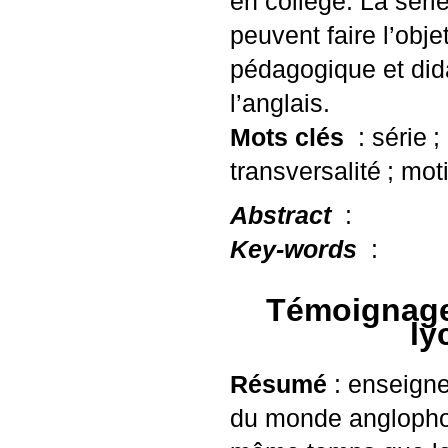
en collège. La séri
peuvent faire l’obj
pédagogique et did
l’anglais.
Mots clés
: série
;
transversalité
; mot
Abstract
:
Key-words
:
Témoignage 
ly
Résumé
: enseigner
du monde anglophon