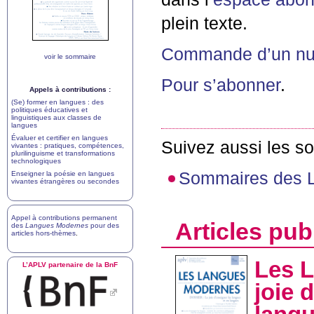
plein texte.
Commande d’un num
voir le sommaire
Pour s’abonner
.
Appels à contributions :
(Se) former en langues : des
politiques éducatives et
linguistiques aux classes de
langues
Évaluer et certifier en langues
Suivez aussi les s
vivantes : pratiques, compétences,
plurilinguisme et transformations
technologiques
Sommaires des 
Enseigner la poésie en langues
vivantes étrangères ou secondes
Appel à contributions permanent
Articles pub
des
Langues Modernes
pour des
articles hors-thèmes
.
Les L
L’
APLV
partenaire de la BnF
joie 