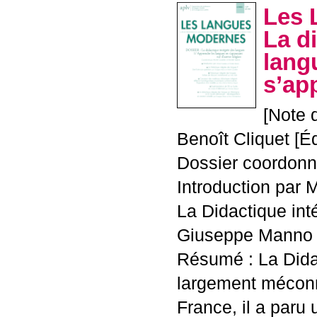
Les 
La d
lang
s’ap
[Note 
Benoît Cliquet [É
Dossier coordonné
Introduction par 
La Didactique in
Giuseppe Manno e
Résumé : La Dida
largement méconn
France, il a paru u