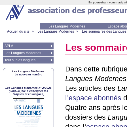
En poursuivant votre navigati
Les Langues Modernes
Espace abo
Accueil du site
>
Les Langues Modernes
>
Les sommaires des Langues
Les sommair
APLV
Les Langues Modernes
Tout sur les langues
Dans cette rubriqu
Les Langues Modernes
Le nouveau numéro
Langues Modernes
Les articles des
La
Les Langues Modernes n° 2/2026
(juin) La joie d’enseigner les
langues et en langues)
l’espace abonnés
d
Quatre ans après le
dossiers des
Langu
dans l’
espace abo