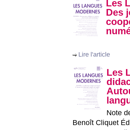
Les 
Des j
coopé
numé
Lire l'article
Les 
didac
Autou
lang
Note de
Benoît Cliquet Éd