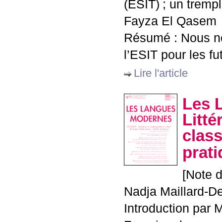
(
ESIT
)
; un tremp
Fayza El Qasem
Résumé : Nous no
l’
ESIT
pour les fut
Lire l'article
Les 
Litté
clas
prat
[Note d
Nadja Maillard-D
Introduction par