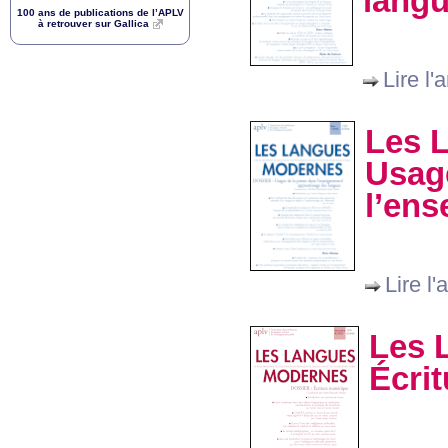
lang
100 ans de publications de l’
APLV
à retrouver sur Gallica
Lire l'a
Les 
Usage
l’ens
Lire l'a
Les 
Écri