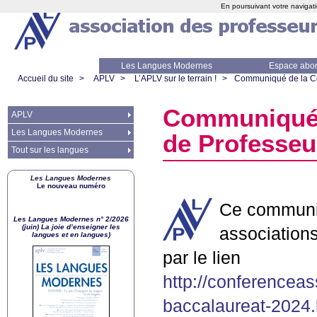
En poursuivant votre navigati
Les Langues Modernes
Espace abo
Accueil du site
>
APLV
>
L’APLV sur le terrain !
>
Communiqué de la Con
Communiqué 
APLV
Les Langues Modernes
de Professeur
Tout sur les langues
Les Langues Modernes
Le nouveau numéro
Ce communiq
Les Langues Modernes n° 2/2026
(juin) La joie d’enseigner les
associations
langues et en langues)
par le lien
http://conferencea
baccalaureat-2024.