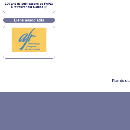
100 ans de publications de l’
APLV
à retrouver sur Gallica
Liens associatifs
Plan du sit