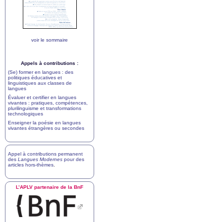
voir le sommaire
Appels à contributions :
(Se) former en langues : des
politiques éducatives et
linguistiques aux classes de
langues
Évaluer et certifier en langues
vivantes : pratiques, compétences,
plurilinguisme et transformations
technologiques
Enseigner la poésie en langues
vivantes étrangères ou secondes
Appel à contributions permanent
des
Langues Modernes
pour des
articles hors-thèmes
.
L’
APLV
partenaire de la BnF