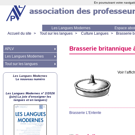
En poursuivant votre navigati
Les Langues Modernes
Espace abo
Accueil du site
>
Tout sur les langues
>
Culture Langues
>
Brasserie b
Brasserie britannique 
APLV
Les Langues Modernes
Tout sur les langues
Voir l’aff
Les Langues Modernes
Le nouveau numéro
Les Langues Modernes n° 2/2026
(juin) La joie d’enseigner les
langues et en langues)
Brasserie L’Entente