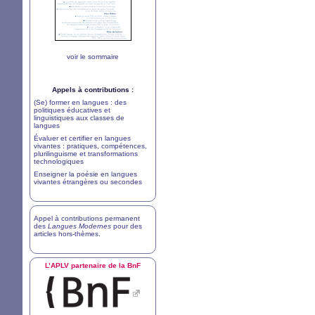
voir le sommaire
Appels à contributions :
(Se) former en langues : des
politiques éducatives et
linguistiques aux classes de
langues
Évaluer et certifier en langues
vivantes : pratiques, compétences,
plurilinguisme et transformations
technologiques
Enseigner la poésie en langues
vivantes étrangères ou secondes
Appel à contributions permanent
des
Langues Modernes
pour des
articles hors-thèmes
.
L’
APLV
partenaire de la BnF