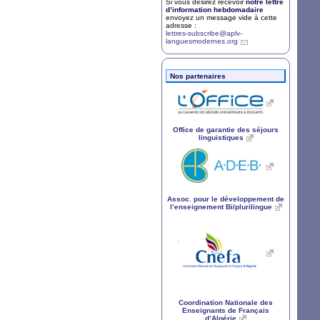
Si vous désirez recevoir
notre lettre
d’information hebdomadaire
envoyez un message vide à cette
adresse :
lettres-subscribe@aplv-
languesmodernes.org
Nos partenaires
Office de garantie des séjours
linguistiques
Assoc. pour le développement de
l’enseignement Bi/plurilingue
Coordination Nationale des
Enseignants de Français
d’Algérie