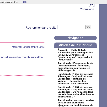
services adaptés
OK
[
fr
]
Connexion
Rechercher dans le site
Navigation
Articles de la rubrique
mercredi 20 décembre 2023
À paraître : Eddy Sebahi
«
S’outiller pour enseigner les
langues. Construire sa
rs-d-allemand-ecrivent-leur-lettre-
"praticothèque" du primaire à
l’université
»
Parution de l’Encyclopédie de
l’Enseignement Plurilingue,
encyclopédie plurilingue et
téléchargeable
Parution du n° 255 de la revue
Allemagne d’aujourd’hui avec
un dossier «
Triangle de
Weimar : réconcilier les
mémoires, bâtir l’Europe
»
Parution du n° 254 de la revue
Allemagne d’aujourd’hui avec
un dossier «
Du nouveau dans
les relations culturelles franco-
allemandes
?
»
Parution d’un nouveau numéro
de la revue plurilingue
Lhumaine sur la didactique du