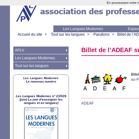
En poursuivant votre n
Les Langues Modernes
Espac
Accueil du site
>
Tout sur les langues
>
Parutions
>
Billet de l’
AD
Billet de l’
ADEAF
su
APLV
Les Langues Modernes
Tout sur les langues
Bille
Les Langues Modernes
au-P
Le nouveau numéro
Les Langues Modernes n° 2/2026
(juin) La joie d’enseigner les
langues et en langues)
ADEAF