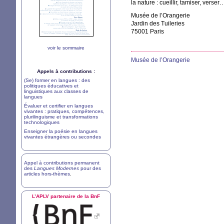
la nature : cueillir, tamiser, verser
Musée de l’Orangerie
Jardin des Tuileries
75001 Paris
voir le sommaire
Musée de l’Orangerie
Appels à contributions :
(Se) former en langues : des
politiques éducatives et
linguistiques aux classes de
langues
Évaluer et certifier en langues
vivantes : pratiques, compétences,
plurilinguisme et transformations
technologiques
Enseigner la poésie en langues
vivantes étrangères ou secondes
Appel à contributions permanent
des
Langues Modernes
pour des
articles hors-thèmes
.
L’
APLV
partenaire de la BnF