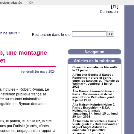
services adaptés
OK
[
fr
]
Connexion
n ne saurait
Rechercher dans le site
b, une montagne
Navigation
let
Articles de la rubrique
Ciné-club en italien à Marseille
le 11 juillet
vendredi 1er mars 2024
À l’Institut Goethe à Nancy :
Rencontre «
Vivre et écrire
entre les langues du Triangle de
Weimar
», vendredi 3 juillet
2026
 Intitulée «
Robert Ryman. Le
À la Maison Heinrich Heine à
nstitution publique française
Paris : Conférence et débat
avec Corine Pelluchon, jeudi
ilée au courant minimaliste
2 juillet 2026
 singulière de Ryman demande
À la Maison Heinrich Heine à
Paris : Exposition «
E.T.A.
Hoffmann, à jamais
fantastique
!
», lundi 15 au lundi
29 juin 2026
e pollen, le lait, le riz, la cire
À l’Instituto Cervantes à París :
Visite guidée «
Ruta Cervantes :
es par l’artiste (carrés, cônes,
Miguel Ángel Asturias
»,
dimanche 21 juin 2026
 économes, engageant un rapport à