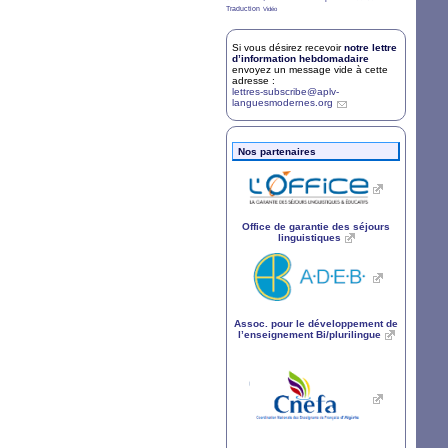
7/36
2/36
Traduction
Vidéo
Si vous désirez recevoir
notre lettre
d’information hebdomadaire
envoyez un message vide à cette
adresse :
lettres-subscribe@aplv-
languesmodernes.org
Nos partenaires
Office de garantie des séjours
linguistiques
Assoc. pour le développement de
l’enseignement Bi/plurilingue