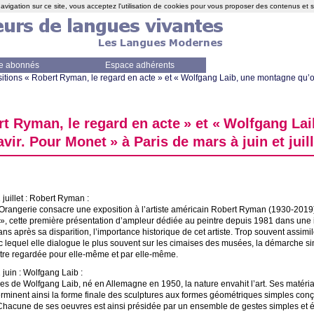
avigation sur ce site, vous acceptez l'utilisation de cookies pour vous proposer des contenus et 
e abonnés
Espace adhérents
itions «
Robert Ryman, le regard en acte
» et «
Wolfgang Laib, une montagne qu’o
t Ryman, le regard en acte
» et «
Wolfgang Lai
avir. Pour Monet
» à Paris de mars à juin et juil
juillet : Robert Ryman :
Orangerie consacre une exposition à l’artiste américain Robert Ryman (1930-2019).
», cette première présentation d’ampleur dédiée au peintre depuis 1981 dans une i
ans après sa disparition, l’importance historique de cet artiste. Trop souvent assim
c lequel elle dialogue le plus souvent sur les cimaises des musées, la démarche
être regardée pour elle-même et par elle-même.
juin : Wolfgang Laib :
s de Wolfgang Laib, né en Allemagne en 1950, la nature envahit l’art. Ses matériaux, l
erminent ainsi la forme finale des sculptures aux formes géométriques simples conçu
Chacune de ses oeuvres est ainsi présidée par un ensemble de gestes simples et