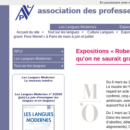
En poursuivant votre n
Les Langues Modernes
Espac
Accueil du site
>
Tout sur les langues
>
Culture Langues
>
Expos
gravir. Pour Monet
» à Paris de mars à juin et juillet
Expositions «
Rober
APLV
qu’on ne saurait gr
Les Langues Modernes
Tout sur les langues
Les Langues Modernes
Le nouveau numéro
Du 6 mars au 1 
Le musée de l’
regard en acte
Les Langues Modernes n° 2/2026
confirme, cinq 
(juin) La joie d’enseigner les
américain, ave
langues et en langues)
aujourd’hui à 
Du 1 mars au 1 
Dans les oeuvre
d’abeilles, dét
alignements). 