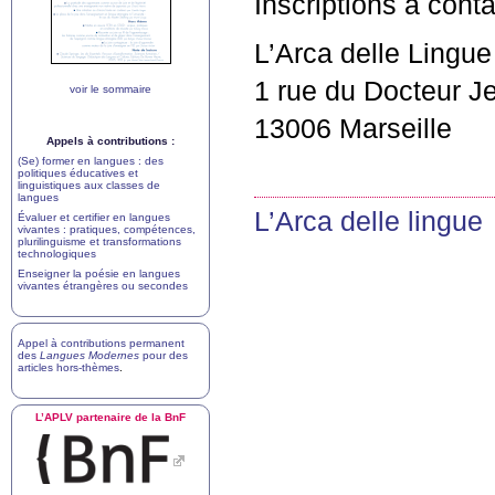
Inscriptions à cont
L’Arca delle Lingue
1 rue du Docteur Je
voir le sommaire
13006 Marseille
Appels à contributions :
(Se) former en langues : des
politiques éducatives et
linguistiques aux classes de
langues
L’Arca delle lingue
Évaluer et certifier en langues
vivantes : pratiques, compétences,
plurilinguisme et transformations
technologiques
Enseigner la poésie en langues
vivantes étrangères ou secondes
Appel à contributions permanent
des
Langues Modernes
pour des
articles hors-thèmes
.
L’
APLV
partenaire de la BnF