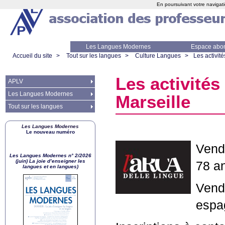
En poursuivant votre navigati
Les Langues Modernes
Espace abo
Accueil du site
>
Tout sur les langues
>
Culture Langues
>
Les activit
Les activités
APLV
Les Langues Modernes
Marseille
Tout sur les langues
Les Langues Modernes
Le nouveau numéro
Vendr
Les Langues Modernes n° 2/2026
(juin) La joie d’enseigner les
78 a
langues et en langues)
Vendr
espa