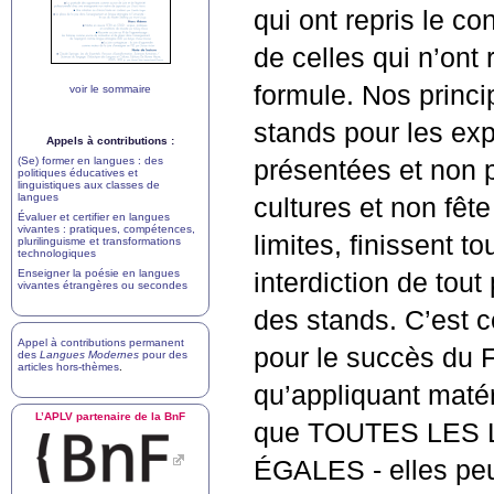
qui ont repris le co
de celles qui n’ont 
formule. Nos princip
voir le sommaire
stands pour les ex
Appels à contributions :
(Se) former en langues : des
présentées et non 
politiques éducatives et
linguistiques aux classes de
langues
cultures et non fêt
Évaluer et certifier en langues
vivantes : pratiques, compétences,
limites, finissent 
plurilinguisme et transformations
technologiques
Enseigner la poésie en langues
interdiction de tout
vivantes étrangères ou secondes
des stands. C’est ce
Appel à contributions permanent
pour le succès du Fo
des
Langues Modernes
pour des
articles hors-thèmes
.
qu’appliquant matér
L’
APLV
partenaire de la BnF
que
TOUTES
LES
É
GALES
- elles pe