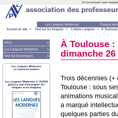
En poursuivant votre navigati
Les Langues Modernes
Espace abo
Accueil du site
>
Tout sur les langues
>
Culture Langues
>
À Toulouse
À Toulouse :
APLV
Les Langues Modernes
dimanche 26
Tout sur les langues
Les Langues Modernes
Le nouveau numéro
Trois décennies (
Les Langues Modernes n° 2/2026
(juin) La joie d’enseigner les
Toulouse : sous ses
langues et en langues)
animations musicale
a marqué intellectu
quelques parties du 