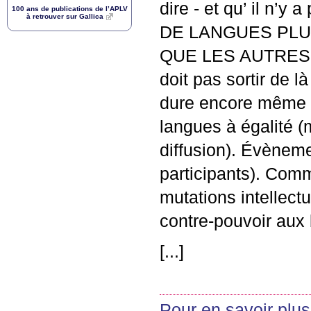
dire - et qu’ il n’y
100 ans de publications de l’
APLV
à retrouver sur Gallica
DE
LANGUES
PL
QUE
LES
AUTRES
doit pas sortir de l
dure encore même d
langues à égalité 
diffusion). Évèneme
participants). Comm
mutations intellect
contre-pouvoir aux 
[...]
Pour en savoir plus