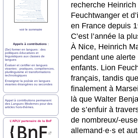
recherche Heinrich
Feuchtwanger et d’
en France depuis 1
voir le sommaire
C’est l’année la plu
Appels à contributions :
À Nice, Heinrich M
(Se) former en langues : des
politiques éducatives et
pendant une alerte 
linguistiques aux classes de
langues
Évaluer et certifier en langues
enfants. Lion Feuc
vivantes : pratiques, compétences,
plurilinguisme et transformations
technologiques
français, tandis qu
Enseigner la poésie en langues
vivantes étrangères ou secondes
finalement à Marseil
là que Walter Benj
Appel à contributions permanent
des
Langues Modernes
pour des
articles hors-thèmes
.
de s’enfuir à trave
de nombreux/-euses
L’
APLV
partenaire de la BnF
allemand
·
e
·
s et aut