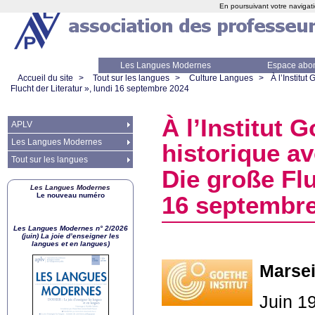
En poursuivant votre navigati
Les Langues Modernes
Espace abo
Accueil du site
>
Tout sur les langues
>
Culture Langues
>
À l’Institut
Flucht der Literatur
», lundi 16 septembre 2024
À l’Institut 
APLV
Les Langues Modernes
historique a
Tout sur les langues
Die große Flu
Les Langues Modernes
Le nouveau numéro
16 septembr
Les Langues Modernes n° 2/2026
(juin) La joie d’enseigner les
langues et en langues)
Marsei
Juin 1