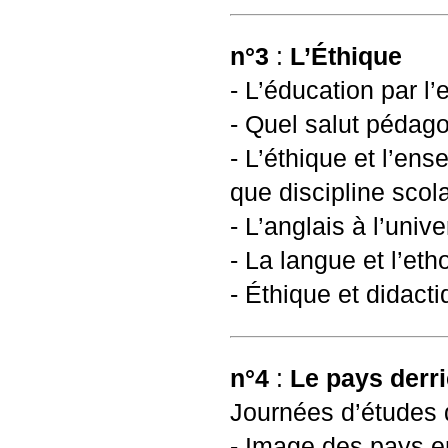
n°3
:
L’Éthique
- L’éducation par 
- Quel salut pédag
- L’éthique et l’en
que discipline scol
- L’anglais à l’uni
- La langue et l’e
- Éthique et didact
n°4
:
Le pays derri
Journées d’études d
- Image des pays e