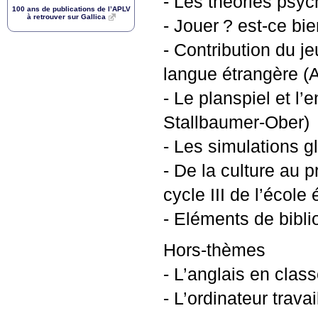
- Les théories psyc
100 ans de publications de l’
APLV
à retrouver sur Gallica
- Jouer
? est-ce bi
- Contribution du j
langue étrangère 
- Le planspiel et l
Stallbaumer-Ober)
- Les simulations g
- De la culture au p
cycle
III
de l’école 
- Eléments de bibli
Hors-thèmes
- L’anglais en class
- L’ordinateur trava