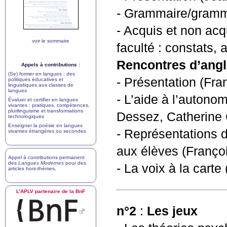
- Grammaire/gramma
- Acquis et non acq
voir le sommaire
faculté : constats,
Rencontres d’angl
Appels à contributions :
(Se) former en langues : des
- Présentation (Fra
politiques éducatives et
linguistiques aux classes de
langues
- L’aide à l’autono
Évaluer et certifier en langues
vivantes : pratiques, compétences,
plurilinguisme et transformations
Dessez, Catherine 
technologiques
Enseigner la poésie en langues
- Représentations d
vivantes étrangères ou secondes
aux élèves (Franço
Appel à contributions permanent
des
Langues Modernes
pour des
- La voix à la carte
articles hors-thèmes
.
L’
APLV
partenaire de la BnF
n°2
:
Les jeux