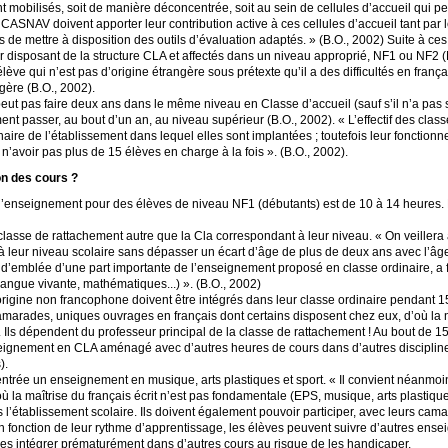
nt mobilisés, soit de manière déconcentrée, soit au sein de cellules d’accueil qui 
s
CASNAV
doivent apporter leur contribution active à ces cellules d’accueil tant pa
 de mettre à disposition des outils d’évaluation adaptés.
» (B.O., 2002) Suite à ces
r disposant de la structure
CLA
et affectés dans un niveau approprié,
NF1
ou
NF2
(
lève qui n’est pas d’origine étrangère sous prétexte qu’il a des difficultés en frança
gère (B.O., 2002).
eut pas faire deux ans dans le même niveau en Classe d’accueil (sauf s’il n’a pa
ement passer, au bout d’un an, au niveau supérieur (B.O., 2002). «
L’effectif des clas
naire de l’établissement dans lequel elles sont implantées
; toutefois leur fonctio
n’avoir pas plus de 15 élèves en charge à la fois
». (B.O., 2002).
on des cours
?
d’enseignement pour des élèves de niveau
NF1
(débutants) est de 10 à 14 heures.
classe de rattachement autre que la Cla correspondant à leur niveau. «
On veillera 
à leur niveau scolaire sans dépasser un écart d’âge de plus de deux ans avec l’â
er d’emblée d’une part importante de l’enseignement proposé en classe ordinaire, a fo
angue vivante, mathématiques...)
». (B.O., 2002)
origine non francophone doivent être intégrés dans leur classe ordinaire pendant 15 
marades, uniques ouvrages en français dont certains disposent chez eux, d’où la
Ils dépendent du professeur principal de la classe de rattachement
! Au bout de 15
nseignement en
CLA
aménagé avec d’autres heures de cours dans d’autres disciplines
).
entrée un enseignement en musique, arts plastiques et sport. «
Il convient néanmoi
ù la maîtrise du français écrit n’est pas fondamentale (
EPS
, musique, arts plastique
l’établissement scolaire. Ils doivent également pouvoir participer, avec leurs camar
en fonction de leur rythme d’apprentissage, les élèves peuvent suivre d’autres ense
de les intégrer prématurément dans d’autres cours au risque de les handicaper.