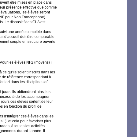
peuvent être mises en place dans
r leur présence effective que comme
 évaluations, les élèves seront
NF
pour Non Francophone).
is. Le dispositif des
CLA
est
s suivi une année complète dans
ses d’accueil doit être comparable
nnement souple en structure ouverte
 Pour les élèves
NF2
(moyens) il
à ce qu’ils soient inscrits dans les
ge de référence correspondant à
rtiori dans les disciplines où
jours. Ils obtiendront ainsi les
 nécessité de les accompagner
 jours ces élèves sortent de leur
 en fonction du profil de
ns d’intégrer ces élèves dans les
s...), et cela pour favoriser plus
ades, à toutes les activités
ignements durant l’année. Il