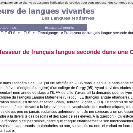
avigation sur ce site, vous acceptez l'utilisation de cookies pour vous proposer des contenus et 
e abonnés
Espace adhérents
FLE /FLS
>
FLS
>
Témoignage : «
Professeur de français langue seconde d
fesseur de français langue seconde dans une
re dans l’académie de Lille, j’ai été affectée en 2006 dans la banlieue parisienne e
our élèves d’origine étrangère) d’un collège de Cergy (95). Ayant suivi des études
pendant mon année de stage à l’
IUFM
de Lille, j’avais fait la demande pour ce typ
 croisée du Français Langue Maternelle (3) et du
FLE
(français langue étrangère). L’
tion mais aussi de scolarisation (Viala, Bertrand, Vigner, 2000). Le contenu de
esseur d’école, devant à la fois revenir sur le vocabulaire des mathématiques, celui
à des élèves peu ou jamais scolarisés antérieurement. Je me compare à un professeu
re à la diversité des besoins et des âges de ses élèves. À la question «
Qu’est-c
, la réponse n’est pas simple, parce que chaque établissement a son fonctionnemen
ins des apprenants analphabètes ou non, scolarisés ou non, et variant en fonctio
r l’autre.