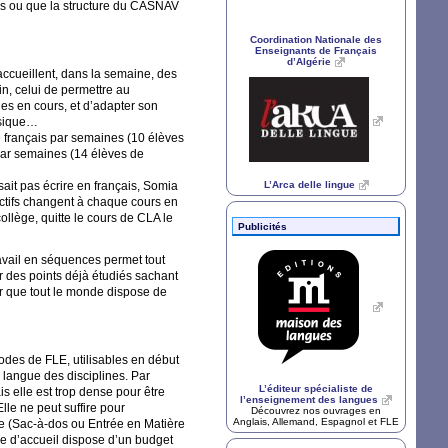
ls ou que la structure du
CASNAV
Coordination Nationale des
Enseignants de Français
d’Algérie
accueillent, dans la semaine, des
in, celui de permettre au
es en cours, et d’adapter son
usique…
de français par semaines (10 élèves
 par semaines (14 élèves de
ait pas écrire en français, Somia
L’Arca delle lingue
fectifs changent à chaque cours en
ollège, quitte le cours de
CLA
le
Publicités
ravail en séquences permet tout
r des points déjà étudiés sachant
ur que tout le monde dispose de
hodes de
FLE
, utilisables en début
 langue des disciplines. Par
L’éditeur spécialiste de
ais elle est trop dense pour être
l’enseignement des langues
lle ne peut suffire pour
Découvrez nos ouvrages en
Anglais, Allemand, Espagnol et
FLE
ée (Sac-à-dos ou Entrée en Matière
se d’accueil dispose d’un budget