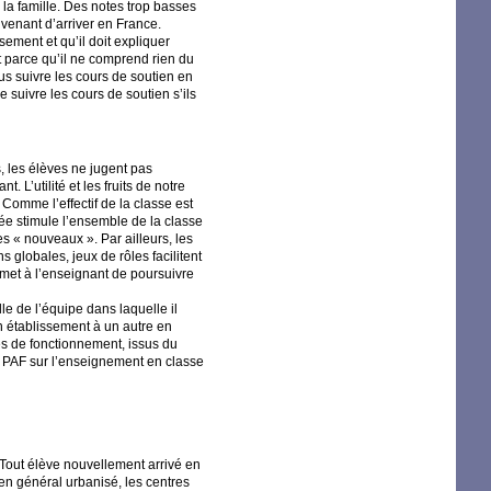
 la famille. Des notes trop basses
 venant d’arriver en France.
sement et qu’il doit expliquer
t parce qu’il ne comprend rien du
lus suivre les cours de soutien en
 suivre les cours de soutien s’ils
s, les élèves ne jugent pas
 L’utilité et les fruits de notre
omme l’effectif de la classe est
nnée stimule l’ensemble de la classe
es «
nouveaux
». Par ailleurs, les
ns globales, jeux de rôles facilitent
rmet à l’enseignant de poursuivre
le de l’équipe dans laquelle il
’un établissement à un autre en
pes de fonctionnement, issus du
u
PAF
sur l’enseignement en classe
Tout élève nouvellement arrivé en
n général urbanisé, les centres