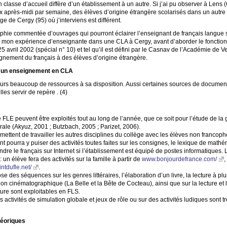
 classe d’accueil diffère d’un établissement à un autre. Si j’ai pu observer à Lens (
x après-midi par semaine, des élèves d’origine étrangère scolarisés dans un autre 
ge de Cergy (95) où j’interviens est différent.
phie commentée d’ouvrages qui pourront éclairer l’enseignant de français langue
sur mon expérience d’enseignante dans une
CLA
à Cergy, avant d’aborder le fonctio
5 avril 2002 (spécial n° 10) et tel qu’il est défini par le Casnav de l’Académie de 
gnement du français à des élèves d’origine étrangère.
 un enseignement en
CLA
ours beaucoup de ressources à sa disposition. Aussi certaines sources de docume
les servir de repère . (4)
e
FLE
peuvent être exploités tout au long de l’année, que ce soit pour l’étude de l
orale (Akyuz, 2001
; Butzbach, 2005
; Parizet, 2006).
rmettent de travailler les autres disciplines du collège avec les élèves non francop
t pourra y puiser des activités toutes faites sur les consignes, le lexique de math
dre le français sur Internet si l’établissement est équipé de postes informatiques. 
 un élève fera des activités sur la famille à partir de
www.bonjourdefrance.com/
,
ntdufle.net/
.
 des séquences sur les genres littéraires, l’élaboration d’un livre, la lecture à pl
ion cinématographique (La Belle et la Bête de Cocteau), ainsi que sur la lecture et l’
ature sont exploitables en
FLS
.
 activités de simulation globale et jeux de rôle ou sur des activités ludiques sont t
héoriques