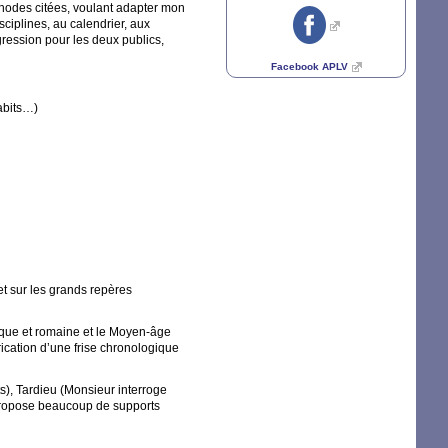
hodes citées, voulant adapter mon
iplines, au calendrier, aux
ogression pour les deux publics,
Facebook
APLV
habits…)
 et sur les grands repères
ecque et romaine et le Moyen-âge
rication d’une frise chronologique
s), Tardieu (Monsieur interroge
 propose beaucoup de supports