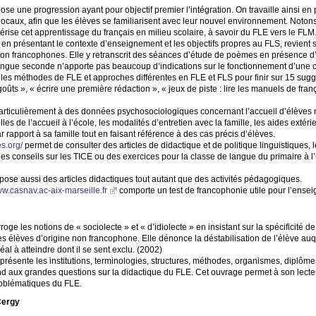
se une progression ayant pour objectif premier l’intégration. On travaille ainsi en p
s locaux, afin que les élèves se familiarisent avec leur nouvel environnement. Noton
térise cet apprentissage du français en milieu scolaire, à savoir du
FLE
vers le
FLM
en présentant le contexte d’enseignement et les objectifs propres au
FLS
, revient
s non francophones. Elle y retranscrit des séances d’étude de poèmes en présence d
langue seconde n’apporte pas beaucoup d’indications sur le fonctionnement d’une cl
e les méthodes de
FLE
et approches différentes en
FLE
et
FLS
pour finir sur 15 sug
goûts
», «
écrire une première rédaction
», «
jeux de piste : lire les manuels de fran
particulièrement à des données psychosociologiques concernant l’accueil d’élèves
lles de l’accueil à l’école, les modalités d’entretien avec la famille, les aides exté
r rapport à sa famille tout en faisant référence à des cas précis d’élèves.
s.org/
permet de consulter des articles de didactique et de politique linguistiques,
des conseils sur les
TICE
ou des exercices pour la classe de langue du primaire à l’
ose aussi des articles didactiques tout autant que des activités pédagogiques.
w.casnav.ac-aix-marseille.fr
comporte un test de francophonie utile pour l’ensei
roge les notions de «
sociolecte
» et «
d’idiolecte
» en insistant sur la spécificité d
 élèves d’origine non francophone. Elle dénonce la déstabilisation de l’élève au
éal à atteindre dont il se sent exclu. (2002)
résente les institutions, terminologies, structures, méthodes, organismes, diplôme
nd aux grandes questions sur la didactique du
FLE
. Cet ouvrage permet à son lect
roblématiques du
FLE
.
Cergy