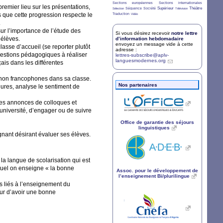
5/36
5/36
Sections européennes
Sections internationales
remier lieu sur les présentations,
3/36
7/36
4/36
8/36
2/36
9/36
Supérieur
Théâtre
Séquence
Société
Sélection
Télévision
7/36
2/36
s que cette progression respecte le
Traduction
Vidéo
.
 sur l’importance de l’étude des
Si vous désirez recevoir
notre lettre
’élèves.
d’information hebdomadaire
envoyez un message vide à cette
asse d’accueil (se reporter plutôt
adresse :
gestions pédagogiques à réaliser
lettres-subscribe@aplv-
languesmodernes.org
çais dans les différentes
 non francophones dans sa classe.
Nos partenaires
rieures, analyse le sentiment de
 les annonces de colloques et
université, d’engager ou de suivre
Office de garantie des séjours
linguistiques
gnant désirant évaluer ses élèves.
e la langue de scolarisation qui est
quel on enseigne «
la bonne
Assoc. pour le développement de
l’enseignement Bi/plurilingue
s liés à l’enseignement du
eur d’avoir une bonne