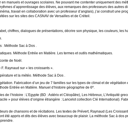
er en manuels et ouvrages scolaires. Ne pouvant me contenter uniquement des mét
ythmes d’apprentissage des élèves, aux remarques des professeurs des autres disc
cinéma, travail en collaboration avec un professeur d’anglais), j’ai construit une pr
ultées sur les sites des
CASNAV
de Versailles et de Créteil.
bet, chiffres, dialogues de présentations, décrire son physique, les couleurs, les 
e.
rs : Méthode Sac à Dos .
tiques. Méthode Entrée en Matière. Les termes et outils mathématiques.
 conte de Noël.
e F. Raynaud sur «
les croissants
».
mpérature et la météo. Méthode Sac à Dos .
gétation. Fabrication d’un jeu de 7 familles sur les types de climat et de végétation
e
thode Entrée en Matière. Manuel d’histoire géographie de 6
.
s de l’histoire : L’Egypte (
BD
: Astérix et Cléopâtre), Les Hébreux, L’Antiquité gr
facile
» pour élèves d’origine étrangère : Lancelot collection Clé International). Fab
urs de chansons et de récitations. Les textes de Prévert, Raynaud (Les Croissant
nt été appris et dits des élèves avec beaucoup de plaisir. La méthode Sac à dos
pprendre.