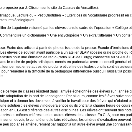
e proposée par J. Clisson sur le site du Casnav de Versailles).
limatique. Lecture du «
Petit Quotidien
»
; Exercices du Vocabulaire progressif en 
s mesures écologiques.
: film de Laguionie visionné par les élèves dans le cadre de l’opération «
Collège e
. Comment lire un dictionnaire
? Une encyclopédie
? Un extrait littéraire
? Un conte
esse. Ecrire des articles à partir de photos issues de la presse. Ecoute d’émissions 
Les élèves de soutien ayant participé à un atelier
SLAM
(poésie orale proche du Ra
urs textes pour une émission de radio (radio
RGB
de Cergy) consacrée au
SLAM
à C
dans le cadre de projets artistiques menés en partenariat avec le conseil général et
s, leur permet, entre autres, de produire et de lire des textes dont ils sont les auteurs
 pour remédier à la difficulté de la pédagogie différenciée puisqu’il laissait la possi
is.
on de ce type de classes résident dans l’arrivée échelonnée des élèves sur l’année 
nte adaptation de la part de l’enseignant. Par ailleurs, comme les élèves suivent de
iciper et à donner les devoirs ou à vérifier le travail pour des élèves qui n’étaient p
 une solution : les élèves y indiqueraient ce qu’ils ont fait à chaque heure de cours e
uation en
CLA
est différente des autres disciplines. Les élèves ont souvent des not
d’après les mêmes critères que les autres élèves de la classe. En
CLA
, pour ma part,
r sur un devoir, le compléter et le faire réévaluer, les critères d’évaluation peuven
 peu scolarisé antérieurement par rapport à un autre élève ayant une connaissanc