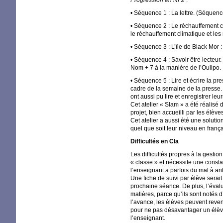
Progression en
NF2
:
• Séquence 1 : La lettre. (Séquenc
• Séquence 2 : Le réchauffement c
le réchauffement climatique et le
• Séquence 3 : L’île de Black Mor 
• Séquence 4 : Savoir être lecteur
Nom + 7 à la manière de l’Oulipo.
• Séquence 5 : Lire et écrire la pr
cadre de la semaine de la presse. 
ont aussi pu lire et enregistrer le
Cet atelier «
Slam
» a été réalisé 
projet, bien accueilli par les élève
Cet atelier a aussi été une solution
quel que soit leur niveau en frança
Difficultés en Cla
Les difficultés propres à la gesti
«
classe
» et nécessite une consta
l’enseignant a parfois du mal à ant
Une fiche de suivi par élève serait
prochaine séance. De plus, l’éval
matières, parce qu’ils sont notés 
l’avance, les élèves peuvent reveni
pour ne pas désavantager un élève
l’enseignant.