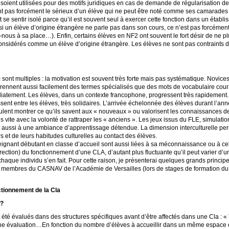
es soient utilisées pour des motifs juridiques en cas de demande de régularisation de
tent pas forcément le sérieux d’un élève qui ne peut être noté comme ses camarades
 se sentir isolé parce qu’il est souvent seul à exercer cette fonction dans un établis
si un élève d’origine étrangère ne parle pas dans son cours, ce n’est pas forcémen
nous à sa place…). Enfin, certains élèves en
NF2
ont souvent le fort désir de ne p
 considérés comme un élève d’origine étrangère. Les élèves ne sont pas contraints de
 sont multiples : la motivation est souvent très forte mais pas systématique. Novice
prennent aussi facilement des termes spécialisés que des mots de vocabulaire courant.
atement. Les élèves, dans un contexte francophone, progressent très rapidement. C
e tissent entre les élèves, très solidaires. L’arrivée échelonnée des élèves durant l’a
ulent montrer ce qu’ils savent aux «
nouveaux
» ou valorisent les connaissances d
 vite avec la volonté de rattraper les «
anciens
». Les jeux issus du
FLE
, simulatio
ent aussi à une ambiance d’apprentissage détendue. La dimension interculturelle pe
 et de leurs habitudes culturelles au contact des élèves.
seignant débutant en classe d’accueil sont aussi liées à sa méconnaissance ou à cel
direction) du fonctionnement d’une
CLA
, d’autant plus fluctuante qu’il peut varier d
chaque individu s’en fait. Pour cette raison, je présenterai quelques grands princi
es membres du
CASNAV
de l’Académie de Versailles (lors de stages de formation d
ctionnement de la Cla
?
 été évalués dans des structures spécifiques avant d’être affectés dans une Cla : «
une évaluation…En fonction du nombre d’élèves à accueillir dans un même espace e