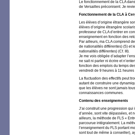
Le fonctionnement de la
CLA
dans 
de Versailles préconisent. Je revi
Fonctionnement de la
CLA
à Cer
Les élèves d’origine étrangère so
élèves d’origine étrangère scolari
professeur de
CLA
d’entrer en con
enseignement en fonction des reto
Par ailleurs, ma
CLA
comprend deu
de nationalités différentes) (5) et 
nationalités différentes) (Cf.
III
).
Je me vois obligée d’adapter l’en
ne sait ni parler ni écrire et n’e
fonction des emplois du temps des
vendredi de 9 heures à 11 heures 
La fluctuation des effectifs peut 
autant de construire une dynamiqu
que les élèves ne sont jamais tous
connaissances communes.
Contenu des enseignements
J’ai construit une progression qui
d’année, sont vite dépassées, et 
ailleurs, la méthode de
FLS
«
Entr
parcourue intégralement. La méthod
l’enseignement du
FLS
portant mo
sont tout de même à conseiller), 