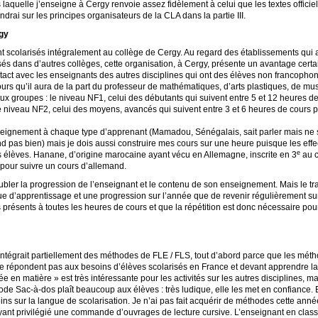
laquelle j’enseigne à Cergy renvoie assez fidèlement à celui que les textes officie
endrai sur les principes organisateurs de la
CLA
dans la partie
III
.
gy
nt scolarisés intégralement au collège de Cergy. Au regard des établissements qui 
sés dans d’autres collèges, cette organisation, à Cergy, présente un avantage certa
tact avec les enseignants des autres disciplines qui ont des élèves non francophon
urs qu’il aura de la part du professeur de mathématiques, d’arts plastiques, de m
x groupes : le niveau
NF1
, celui des débutants qui suivent entre 5 et 12 heures 
le niveau
NF2
, celui des moyens, avancés qui suivent entre 3 et 6 heures de cours
seignement à chaque type d’apprenant (Mamadou, Sénégalais, sait parler mais ne s
ntend pas bien) mais je dois aussi construire mes cours sur une heure puisque les ef
e
 élèves. Hanane, d’origine marocaine ayant vécu en Allemagne, inscrite en 3
au c
pour suivre un cours d’allemand.
troubler la progression de l’enseignant et le contenu de son enseignement. Mais le t
e d’apprentissage et une progression sur l’année que de revenir régulièrement su
 présents à toutes les heures de cours et que la répétition est donc nécessaire po
 intégrait partiellement des méthodes de
FLE
/
FLS
, tout d’abord parce que les mét
ne répondent pas aux besoins d’élèves scolarisés en France et devant apprendre la
ée en matière
» est très intéressante pour les activités sur les autres disciplines, m
e Sac-à-dos plaît beaucoup aux élèves : très ludique, elle les met en confiance. E
ins sur la langue de scolarisation. Je n’ai pas fait acquérir de méthodes cette ann
ayant privilégié une commande d’ouvrages de lecture cursive. L’enseignant en clas