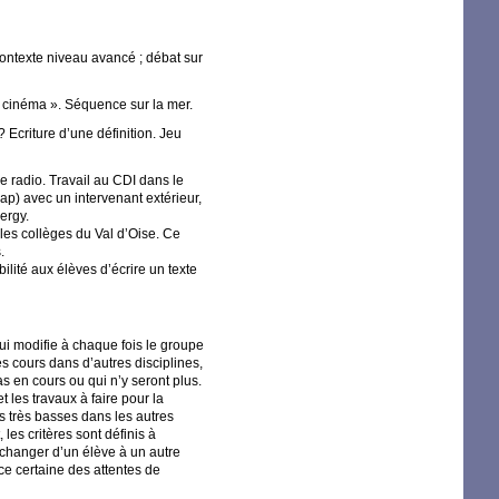
contexte niveau avancé
; débat sur
t cinéma
». Séquence sur la mer.
? Ecriture d’une définition. Jeu
de radio. Travail au
CDI
dans le
p) avec un intervenant extérieur,
ergy.
 les collèges du Val d’Oise. Ce
.
bilité aux élèves d’écrire un texte
qui modifie à chaque fois le groupe
s cours dans d’autres disciplines,
as en cours ou qui n’y seront plus.
t les travaux à faire pour la
es très basses dans les autres
 les critères sont définis à
t changer d’un élève à un autre
e certaine des attentes de