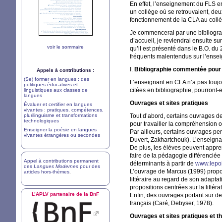
En effet, l’enseignement du
FLS
en
un collège où se retrouvaient, deu
fonctionnement de la
CLA
au collè
Je commencerai par une bibliogra
d’accueil, je reviendrai ensuite 
voir le sommaire
qu’il est présenté dans le
B.O.
du 2
fréquents malentendus sur l’ensei
I.
Bibliographie commentée pour
Appels à contributions :
(Se) former en langues : des
L’enseignant en
CLA
n’a pas touj
politiques éducatives et
citées en bibliographie, pourront-el
linguistiques aux classes de
langues
Ouvrages et sites pratiques
Évaluer et certifier en langues
vivantes : pratiques, compétences,
plurilinguisme et transformations
Tout d’abord, certains ouvrages d
technologiques
pour travailler la compréhension 
Enseigner la poésie en langues
Par ailleurs, certains ouvrages pe
vivantes étrangères ou secondes
Duvert, Zakhartchouk). L’enseignan
De plus, les élèves peuvent appren
faire de la pédagogie différenciée :
Appel à contributions permanent
déterminants à partir de
www.lepoi
des
Langues Modernes
pour des
L’ouvrage de Marcus (1999) propose
articles hors-thèmes
.
littéraire au regard de son adaptat
propositions centrées sur la littér
L’
APLV
partenaire de la BnF
Enfin, des ouvrages portant sur des
français (Caré, Debyser, 1978).
Ouvrages et sites pratiques et t