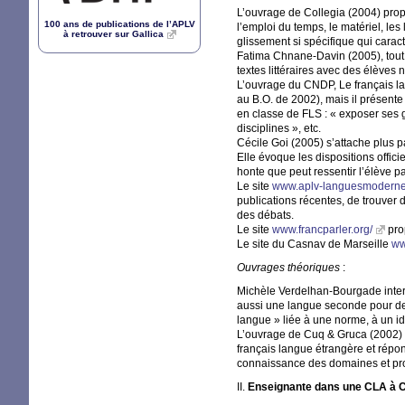
L’ouvrage de Collegia (2004) propo
100 ans de publications de l’
APLV
l’emploi du temps, le matériel, le
à retrouver sur Gallica
glissement si spécifique qui carac
Fatima Chnane-Davin (2005), tout 
textes littéraires avec des élève
L’ouvrage du
CNDP
, Le français 
au
B.O.
de 2002), mais il présent
en classe de
FLS
: «
exposer ses 
disciplines
», etc.
Cécile Goi (2005) s’attache plus 
Elle évoque les dispositions officie
honte que peut ressentir l’élève pa
Le site
www.aplv-languesmoderne
publications récentes, de trouver 
des débats.
Le site
www.francparler.org/
prop
Le site du Casnav de Marseille
ww
Ouvrages théoriques
:
Michèle Verdelhan-Bourgade inter
aussi une langue seconde pour des
langue
» liée à une norme, à un id
L’ouvrage de Cuq & Gruca (2002) p
français langue étrangère et répo
connaissance des domaines et p
II
.
Enseignante dans une
CLA
à 