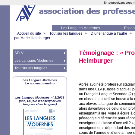
En poursuivant votre n
Les Langues Modernes
Espac
Accueil du site
>
Tout sur les langues
>
D’une langue à l’autre
>
par Marie Heimburger
Témoignage : «
Pro
APLV
Heimburger
Les Langues Modernes
Tout sur les langues
Les Langues Modernes
Le nouveau numéro
Après avoir été professeur stagiai
dans une
CLA
(Classe d’accueil p
au Français Langue Seconde (2) 
Les Langues Modernes n° 2/2026
en classe d’accueil se trouve à la
(juin) La joie d’enseigner les
aux élèves la langue de communica
langues et en langues)
alors davantage de celui d’un prof
enseignant à lire, voire à écrire 
pédagogie différenciée pour répond
enseigner en classe d’accueil
?
»
enseignements dépendant des beso
cours de l’année et d’une année su