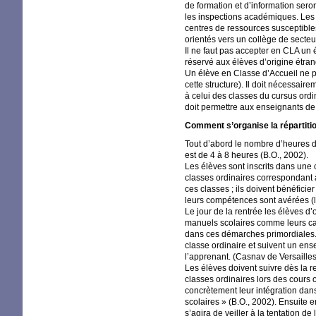
de formation et d’information sero
les inspections académiques. Le
centres de ressources susceptibles
orientés vers un collège de secteu
Il ne faut pas accepter en
CLA
un é
réservé aux élèves d’origine étran
Un élève en Classe d’Accueil ne p
cette structure). Il doit nécessair
à celui des classes du cursus ordi
doit permettre aux enseignants de 
Comment s’organise la répartiti
Tout d’abord le nombre d’heures 
est de 4 à 8 heures (B.O., 2002).
Les élèves sont inscrits dans une 
classes ordinaires correspondant 
ces classes
; ils doivent bénéfici
leurs compétences sont avérées (l
Le jour de la rentrée les élèves d’
manuels scolaires comme leurs ca
dans ces démarches primordiales. 
classe ordinaire et suivent un e
l’apprenant. (Casnav de Versailles
Les élèves doivent suivre dès la r
classes ordinaires lors des cours o
concrètement leur intégration dans 
scolaires
» (B.O., 2002). Ensuite 
s’agira de veiller à la tentation 