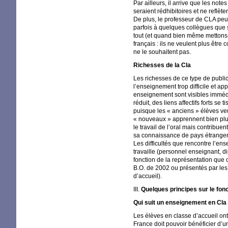
Par ailleurs, il arrive que les not
seraient rédhibitoires et ne reflè
De plus, le professeur de
CLA
peut
parfois à quelques collègues que 
tout (et quand bien même mettons-
français : ils ne veulent plus être
ne le souhaitent pas.
Richesses de la Cla
Les richesses de ce type de public
l’enseignement trop difficile et ap
enseignement sont visibles immédi
réduit, des liens affectifs forts s
puisque les «
anciens
» élèves ve
«
nouveaux
» apprennent bien plus
le travail de l’oral mais contribu
sa connaissance de pays étrangers
Les difficultés que rencontre l’en
travaille (personnel enseignant, 
fonction de la représentation que 
B.O.
de 2002 ou présentés par l
d’accueil).
III
.
Quelques principes sur le fon
Qui suit un enseignement en Cla
Les élèves en classe d’accueil ont
France doit pouvoir bénéficier d’