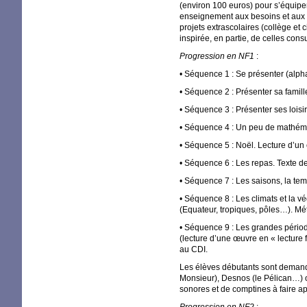
(environ 100 euros) pour s’équip
enseignement aux besoins et aux r
projets extrascolaires (collège et 
inspirée, en partie, de celles cons
Progression en
NF1
:
• Séquence 1 : Se présenter (alpha
• Séquence 2 : Présenter sa famill
• Séquence 3 : Présenter ses loisi
• Séquence 4 : Un peu de mathéma
• Séquence 5 : Noël. Lecture d’un
• Séquence 6 : Les repas. Texte d
• Séquence 7 : Les saisons, la te
• Séquence 8 : Les climats et la vé
(Equateur, tropiques, pôles…). Mé
• Séquence 9 : Les grandes période
(lecture d’une œuvre en «
lecture 
au
CDI
.
Les élèves débutants sont demande
Monsieur), Desnos (le Pélican…) o
sonores et de comptines à faire a