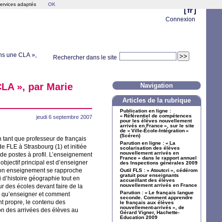
services adaptés
OK
[
fr
]
Connexion
ans une
CLA
»,
Rechercher dans le site
CLA
», par Marie
Navigation
Articles de la rubrique
Publication en ligne :
«
Référentiel de compétences
jeudi 6 septembre 2007
pour les élèves nouvellement
arrivés en France
», sur le site
de «
Ville-École-Intégration
»
(Scéren)
n tant que professeur de français
Parution en ligne : «
La
 de
FLE
à Strasbourg (1) et initiée
scolarisation des élèves
nouvellement arrivés en
e de postes à profil. L’enseignement
France
» dans le rapport annuel
objectif principal est d’enseigner
des Inspections générales 2009
 mon enseignement se rapproche
Outil
FLS
: «
Atoutcri
», cédérom
gratuit pour enseignants
 d’histoire géographie tout en
accueillant des élèves
nouvellement arrivés en France
r des écoles devant faire de la
Parution : «
Le français langue
e qu’enseigner et comment
seconde. Comment apprendre
t propre, le contenu des
le français aux élèves
nouvellement-arrivés
», de
n des arrivées des élèves au
Gérard Vigner, Hachette-
Education 2009