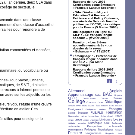
Rapports de jury 2008 :
62), l’an dernier, deux
CLA
dans
Certification complémentaire
collège de secteur, le
«
Français Langue Seconde
»
«
What Works in Migrant
Education
? A Review of
Evidence and Policy Options
»,
 seconde dans une classe
une étude de Deborah Nusche
nnement d’une classe d’accueil tel
publiée par l’
OCDE
, très critique
pour la France (5 février 2009)
Versailles pour répondre à de
Bibliographies en ligne du
CIEP
: «
Le français langue
seconde
» (février 2008)
Parution : «
Les élèves
nouvellement-arrivés
», un
dossier de la revue
ntation commentées et classées,
«
Echanger
» n° 79 (2007)
Témoignage : «
Professeur de
français langue seconde dans
une
CLA
», par Marie
Heimburger
Rapports de jury 2006-2007 :
a grammaire, du vocabulaire ou
Certification complémentaire
«
Français Langue Seconde
»
hones (Tout Savoir, Chnane,
1
2
ématiques, de
S.V.
T., d’histoire…
Le recours à Internet permet de
Allemand
Anglais
26/36
28/36
BAC
Apprentissage
 un autre sur les adjectifs ou les
27/36
4/36
33/36
2/36
Arabe
Bilinguisme
CECRL
15/36
7/36
6/36
12/36
Cinéma
Certifications
Chinois
Collège
36/36
5/36
2/36
24/36
Didactique
Concours
Culture
usieurs voix, l’étude d’une œuvre
2/36
6/36
2/36
2/36
7/36
3/36
DNB
Écrit
Diversité
Droits d’auteur
École inclusive
Enquêtes
écriture en atelier. Ces
10/36
2/36
21/36
Espagnol
Enseignement
Enseignement supérieur
Formation
6/36
10/36
16/36
25/36
FLE/FLS
Évaluation
Études
6/36
2/36
4/36
6/36
11/36
Italien
Grammaire
Inspection
Interculturel
Hébreu
rès utiles pour enseigner le
2/36
7/36
3/36
2/36
12/36
18/36
Lycée
Littérature
Lecture
Langue
Lexique
Linguistique
2/36
2/36
12/36
11/36
Numérique
Oral
Pédagogie
Médiation
Motivation
5/36
14/36
Perspective actionnelle
différenciée
10/36
12/36
3/36
Politiques linguistiques
Plurilinguisme
Portugais
Primaire
24/36
11/36
7/36
3/36
Programmes
Rapports
Santé