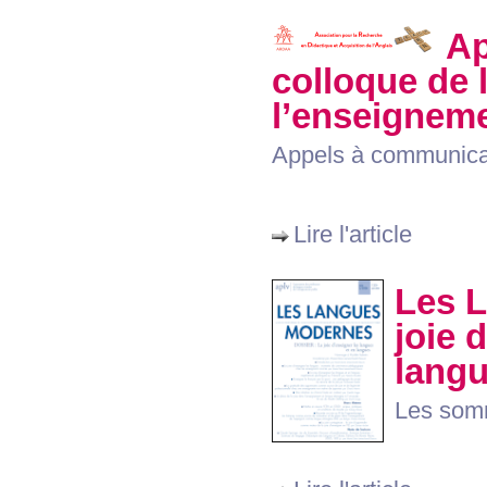
Ap
colloque de l
l’enseigneme
Appels à communica
Lire l'article
Les L
joie 
lang
Les som