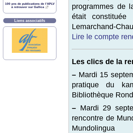
100 ans de publications de l’
APLV
programmes de la
à retrouver sur Gallica
était constituée
Liens associatifs
Lemarchand-Chauvi
Lire le compte re
Les clics de la re
–
Mardi 15 septemb
pratique du kam
Bibliothèque Rond
–
Mardi 29 septe
rencontre de Mun
Mundolingua