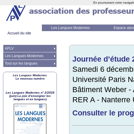
En poursuivant votre navigati
Les Langues Modernes
Espace abo
Accueil du site
APLV
Les Langues Modernes
Journée d’étude 2
Tout sur les langues
Samedi 6 décembr
Les Langues Modernes
Université Paris N
Le nouveau numéro
Bâtiment Weber - 
Les Langues Modernes n° 2/2026
(juin) La joie d’enseigner les
RER
A - Nanterre 
langues et en langues)
Consulter le pro