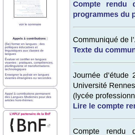
Compte rendu d
programmes du p
voir le sommaire
Communiqué de l’
Appels à contributions :
(Se) former en langues : des
politiques éducatives et
Texte du commu
linguistiques aux classes de
langues
Évaluer et certifier en langues
vivantes : pratiques, compétences,
plurilinguisme et transformations
technologiques
Journée d’étude 
Enseigner la poésie en langues
vivantes étrangères ou secondes
Université Rennes
(lycée profession
Appel à contributions permanent
des
Langues Modernes
pour des
articles hors-thèmes
.
Lire le compte r
L’
APLV
partenaire de la BnF
Compte rendu d