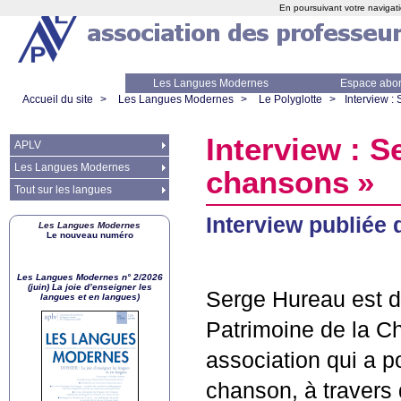
En poursuivant votre navigati
Les Langues Modernes
Espace abo
Accueil du site
>
Les Langues Modernes
>
Le Polyglotte
>
Interview :
Interview : S
APLV
Les Langues Modernes
chansons
»
Tout sur les langues
Interview publiée 
Les Langues Modernes
Le nouveau numéro
Les Langues Modernes n° 2/2026
(juin) La joie d’enseigner les
Serge Hureau est d
langues et en langues)
Patrimoine de la C
association qui a p
chanson, à travers