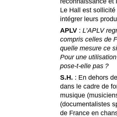
reconnaissance et 
Le Hall est sollici
intégrer leurs produ
APLV
:
L’
APLV
regr
compris celles de F
quelle mesure ce sit
Pour une utilisation
pose-t-elle pas
?
S.H.
: En dehors de l
dans le cadre de fo
musique (musiciens
(documentalistes sp
de France en chan