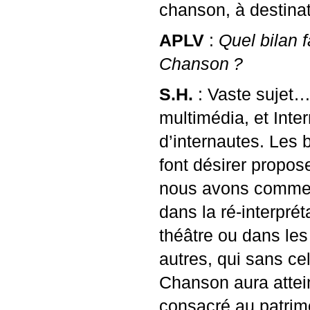
chanson, à destinat
APLV
:
Quel bilan f
Chanson
?
S.H.
: Vaste sujet…
multimédia, et Inte
d’internautes. Les 
font désirer propos
nous avons commenc
dans la ré-interprét
théâtre ou dans le
autres, qui sans ce
Chanson aura attein
consacré au patrim