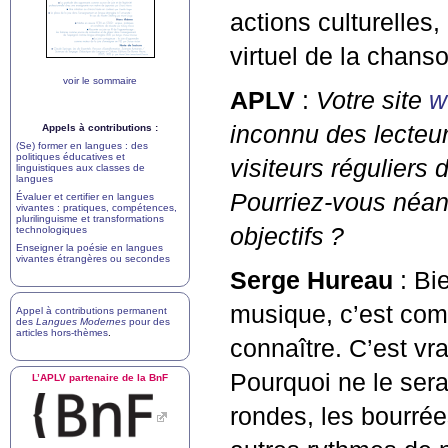
actions culturelles,
virtuel de la chans
voir le sommaire
APLV
:
Votre site
w
inconnu des lecteurs
Appels à contributions :
(Se) former en langues : des
politiques éducatives et
visiteurs réguliers d
linguistiques aux classes de
langues
Pourriez-vous néan
Évaluer et certifier en langues
vivantes : pratiques, compétences,
plurilinguisme et transformations
objectifs
?
technologiques
Enseigner la poésie en langues
vivantes étrangères ou secondes
Serge Hureau
: Bie
musique, c’est comm
Appel à contributions permanent
des
Langues Modernes
pour des
articles hors-thèmes
.
connaître. C’est vra
Pourquoi ne le sera
L’
APLV
partenaire de la BnF
rondes, les bourrée