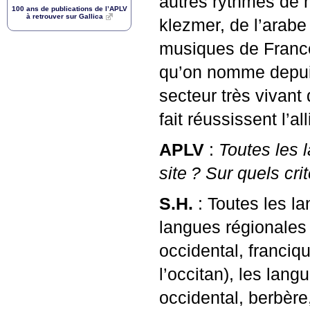
autres rythmes de
100 ans de publications de l’
APLV
à retrouver sur Gallica
klezmer, de l’arabe
musiques de France
qu’on nomme depui
secteur très vivant
fait réussissent l’a
APLV
:
Toutes les 
site
? Sur quels crit
S.H.
: Toutes les la
langues régionales 
occidental, franciq
l’occitan), les lang
occidental, berbère