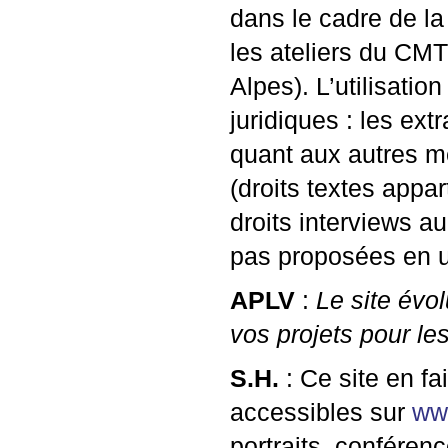
dans le cadre de l
les ateliers du
CMT
Alpes). L’utilisati
juridiques : les ex
quant aux autres méd
(droits textes appa
droits interviews a
pas proposées en uti
APLV
:
Le site évol
vos projets pour le
S.H.
: Ce site en fa
accessibles sur
ww
portraits, confére