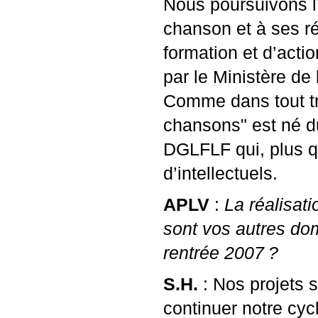
Nous poursuivons l’
chanson et à ses ré
formation et d’acti
par le Ministère de
Comme dans tout tra
chansons" est né du
DGLFLF
qui, plus q
d’intellectuels.
APLV
:
La réalisati
sont vos autres do
rentrée 2007
?
S.H.
: Nos projets 
continuer notre cy