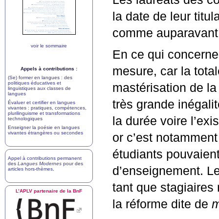
la date de leur titul
comme auparavant
voir le sommaire
En ce qui concerne
mesure, car la total
Appels à contributions :
(Se) former en langues : des
politiques éducatives et
mastérisation de la
linguistiques aux classes de
langues
très grande inégalit
Évaluer et certifier en langues
vivantes : pratiques, compétences,
plurilinguisme et transformations
la durée voire l’ex
technologiques
Enseigner la poésie en langues
vivantes étrangères ou secondes
or c’est notamment 
étudiants pouvaient 
Appel à contributions permanent
des
Langues Modernes
pour des
d’enseignement. Le 
articles hors-thèmes
.
tant que stagiaires 
L’
APLV
partenaire de la BnF
la réforme dite de
m