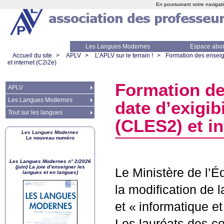
En poursuivant votre navigati
Les Langues Modernes
Espace abo
Accueil du site
>
APLV
>
L’APLV sur le terrain !
>
Formation des enseigna
et internet (C2i2e)
Formation de
APLV
Les Langues Modernes
date d’exigib
Tout sur les langues
(
CLES2
) et i
Les Langues Modernes
Le nouveau numéro
Les Langues Modernes n° 2/2026
(juin) La joie d’enseigner les
Le Ministère de l’É
langues et en langues)
la modification de l
et «
informatique et
Les lauréats des co