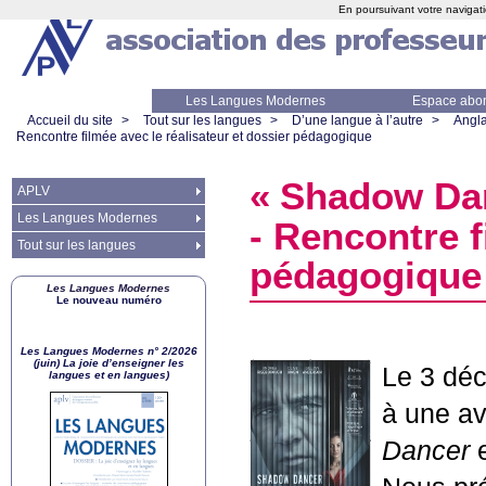
En poursuivant votre navigati
Les Langues Modernes
Espace abo
Accueil du site
>
Tout sur les langues
>
D’une langue à l’autre
>
Angla
Rencontre filmée avec le réalisateur et dossier pédagogique
«
Shadow Da
APLV
Les Langues Modernes
- Rencontre f
Tout sur les langues
pédagogique
Les Langues Modernes
Le nouveau numéro
Les Langues Modernes n° 2/2026
(juin) La joie d’enseigner les
Le 3 déc
langues et en langues)
à une a
Dancer
e