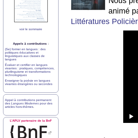
Nous pré
animé p
Littératures Policiè
voir le sommaire
Appels à contributions :
(Se) former en langues : des
politiques éducatives et
linguistiques aux classes de
langues
Évaluer et certifier en langues
vivantes : pratiques, compétences,
plurilinguisme et transformations
technologiques
Enseigner la poésie en langues
vivantes étrangères ou secondes
Appel à contributions permanent
des
Langues Modernes
pour des
articles hors-thèmes
.
L’
APLV
partenaire de la BnF