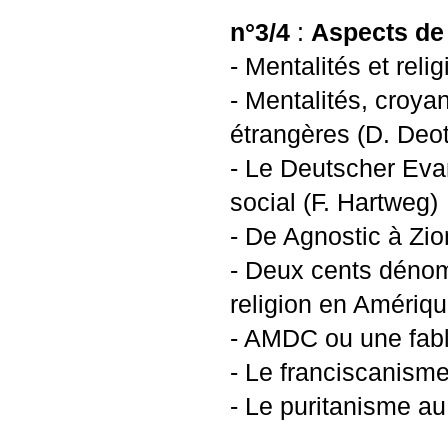
n°3/4
:
Aspects de c
- Mentalités et reli
- Mentalités, croya
étrangères (D. Deot
- Le Deutscher Eva
social (F. Hartweg)
- De Agnostic à Zio
- Deux cents dénomi
religion en Amériq
-
AMDC
ou une fabl
- Le franciscanisme 
- Le puritanisme au