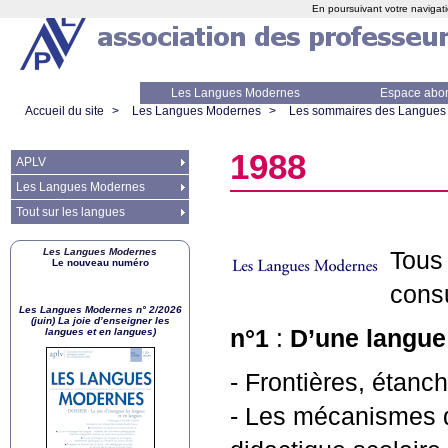
En poursuivant votre navigati
Les Langues Modernes
Espace abo
Accueil du site
>
Les Langues Modernes
>
Les sommaires des Langues
1988
APLV
Les Langues Modernes
Tout sur les langues
Les Langues Modernes
Tous
Le nouveau numéro
cons
Les Langues Modernes n° 2/2026
(juin) La joie d’enseigner les
n°1
:
D’une langue 
langues et en langues)
- Frontières, étanc
- Les mécanismes de