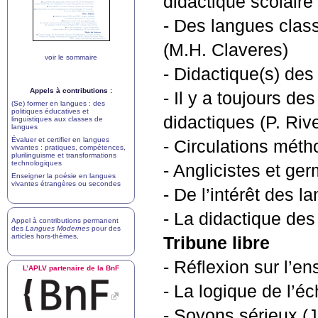
didactique scolaire
- Des langues clas
(
M.H.
Claveres)
voir le sommaire
- Didactique(s) des 
Appels à contributions :
- Il y a toujours d
(Se) former en langues : des
politiques éducatives et
didactiques (P. Riv
linguistiques aux classes de
langues
Évaluer et certifier en langues
- Circulations mét
vivantes : pratiques, compétences,
plurilinguisme et transformations
technologiques
- Anglicistes et ge
Enseigner la poésie en langues
vivantes étrangères ou secondes
- De l’intérêt des l
- La didactique des
Appel à contributions permanent
des
Langues Modernes
pour des
articles hors-thèmes
.
Tribune libre
- Réflexion sur l’e
L’
APLV
partenaire de la BnF
- La logique de l’é
- Soyons sérieux (