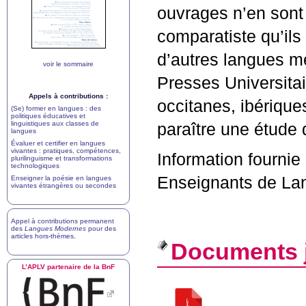
ouvrages n’en sont 
comparatiste qu’ils
d’autres langues me
voir le sommaire
Presses Universitai
Appels à contributions :
occitanes, ibérique
(Se) former en langues : des
politiques éducatives et
linguistiques aux classes de
paraître une étude
langues
Évaluer et certifier en langues
vivantes : pratiques, compétences,
Information fourni
plurilinguisme et transformations
technologiques
Enseignants de Lan
Enseigner la poésie en langues
vivantes étrangères ou secondes
Appel à contributions permanent
des
Langues Modernes
pour des
articles hors-thèmes
.
Documents j
L’
APLV
partenaire de la BnF