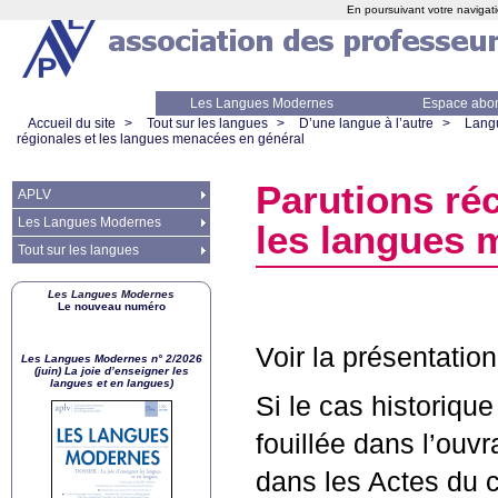
En poursuivant votre navigati
Les Langues Modernes
Espace abo
Accueil du site
>
Tout sur les langues
>
D’une langue à l’autre
>
Lang
régionales et les langues menacées en général
Parutions réc
APLV
Les Langues Modernes
les langues 
Tout sur les langues
Les Langues Modernes
Le nouveau numéro
Voir la présentation
Les Langues Modernes n° 2/2026
(juin) La joie d’enseigner les
langues et en langues)
Si le cas historique
fouillée dans l’ouv
dans les Actes du co