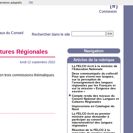
services adaptés
OK
[
fr
]
Connexion
aux du Conseil
Rechercher dans le site
tures Régionales
Navigation
Articles de la rubrique
lundi 12 septembre 2022
La
FELCO
écrit à la ministre de
l’Education Nationale
Deux communiqués du collectif
, en trois commissions thématiques.
Pour que vivent nos langues,
sur la perception de
l’enseignement des langues
régionales par les Français et
sur la mission «
Exigence des
savoirs
»
Compte rendu des travaux du
Conseil National des Langues et
Cultures Régionales
Impressions en Catalogne du
Nord
La
FELCO
écrit au premier
ministre pour demander à
participer au conseil
interministériel des langues
régionales
Réaction de la
FELCO
à la
rencontre du premier ministre