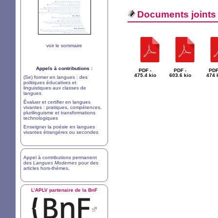
Documents joints
voir le sommaire
Appels à contributions :
PDF -
PDF -
PDF
475.4 kio
603.6 kio
474 
(Se) former en langues : des
politiques éducatives et
linguistiques aux classes de
langues
Évaluer et certifier en langues
vivantes : pratiques, compétences,
plurilinguisme et transformations
technologiques
Enseigner la poésie en langues
vivantes étrangères ou secondes
Appel à contributions permanent
des
Langues Modernes
pour des
articles hors-thèmes
.
L’
APLV
partenaire de la BnF