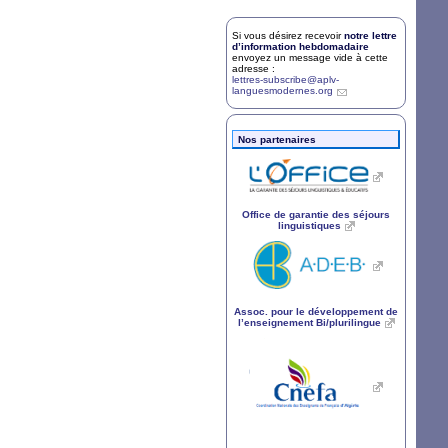
Si vous désirez recevoir
notre lettre
d’information hebdomadaire
envoyez un message vide à cette
adresse :
lettres-subscribe@aplv-
languesmodernes.org
Nos partenaires
Office de garantie des séjours
linguistiques
Assoc. pour le développement de
l’enseignement Bi/plurilingue