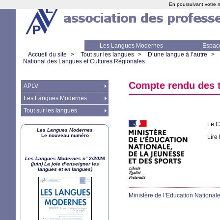
En poursuivant votre n
Les Langues Modernes
Espac
Accueil du site
>
Tout sur les langues
>
D’une langue à l’autre
>
National des Langues et Cultures Régionales
Compte rendu des t
APLV
Les Langues Modernes
Tout sur les langues
Le C
Les Langues Modernes
Le nouveau numéro
Lire
Les Langues Modernes n° 2/2026
(juin) La joie d’enseigner les
langues et en langues)
Ministère de l’Education National