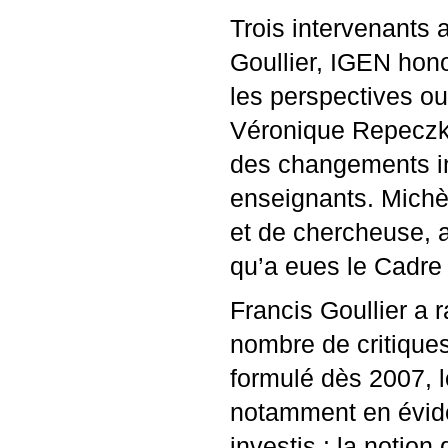
Trois intervenants a
Goullier,
IGEN
honor
les perspectives o
Véronique Repeczky,
des changements int
enseignants. Michèl
et de chercheuse, 
qu’a eues le Cadre
Francis Goullier a r
nombre de critique
formulé dès 2007, l
notamment en évide
investis : la notion