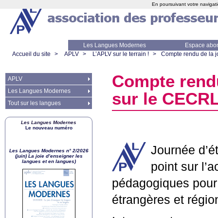
En poursuivant votre navigati
Les Langues Modernes
Espace abo
Accueil du site
>
APLV
>
L’APLV sur le terrain !
>
Compte rendu de la j
Compte rendu
APLV
Les Langues Modernes
sur le
CECR
Tout sur les langues
Les Langues Modernes
Le nouveau numéro
Journée d’ét
Les Langues Modernes n° 2/2026
(juin) La joie d’enseigner les
langues et en langues)
point sur l’
pédagogiques pour 
étrangères et régio