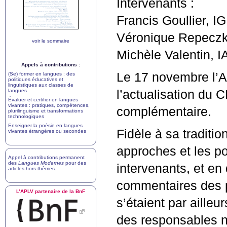
Intervenants :
Francis Goullier,
I
Véronique Repeczky
voir le sommaire
Michèle Valentin,
I
Appels à contributions :
Le 17 novembre l’
A
(Se) former en langues : des
politiques éducatives et
linguistiques aux classes de
langues
l’actualisation du
C
Évaluer et certifier en langues
vivantes : pratiques, compétences,
complémentaire.
plurilinguisme et transformations
technologiques
Enseigner la poésie en langues
Fidèle à sa traditio
vivantes étrangères ou secondes
approches et les po
Appel à contributions permanent
des
Langues Modernes
pour des
intervenants, et en
articles hors-thèmes
.
commentaires des 
L’
APLV
partenaire de la BnF
s’étaient par aille
des responsables n