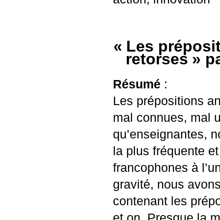
«
Les préposit
retorses
» p
Résumé
:
Les prépositions a
mal connues, mal ut
qu’enseignantes, no
la plus fréquente e
francophones à l’uni
gravité, nous avons
contenant les prép
et on. Presque la 