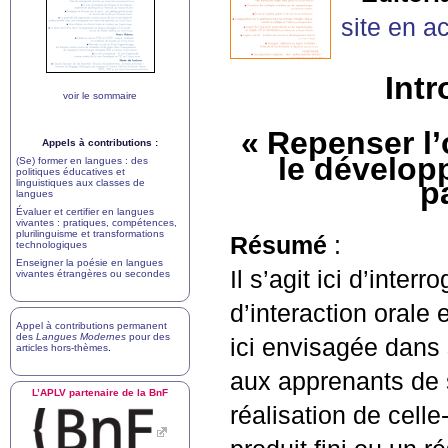
site en a
Intr
voir le sommaire
«
Repenser l’
Appels à contributions :
le dévelop
(Se) former en langues : des
politiques éducatives et
p
linguistiques aux classes de
langues
Évaluer et certifier en langues
vivantes : pratiques, compétences,
plurilinguisme et transformations
Résumé
:
technologiques
Enseigner la poésie en langues
Il s’agit ici d’inter
vivantes étrangères ou secondes
d’interaction orale
Appel à contributions permanent
des
Langues Modernes
pour des
ici envisagée dans 
articles hors-thèmes
.
aux apprenants de 
L’
APLV
partenaire de la BnF
réalisation de cell