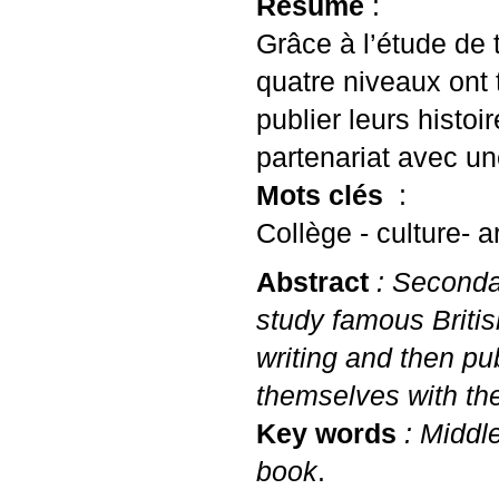
Résumé
:
Grâce à l’étude de
quatre niveaux ont t
publier leurs histo
partenariat avec un
Mots clés
:
Collège - culture- ar
Abstract
: Secondar
study famous Britis
writing and then pu
themselves with the
Key words
: Middle
book
.