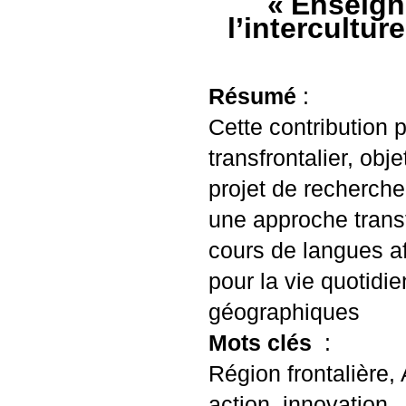
«
Enseigne
l’intercultur
Résumé
:
Cette contribution p
transfrontalier, ob
projet de recherche
une approche transf
cours de langues af
pour la vie quotid
géographiques
Mots clés
:
Région frontalière, 
action, innovation