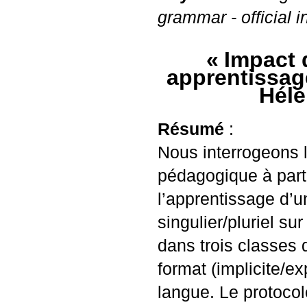
grammar - official i
«
Impact 
apprentissag
Héle
Résumé
:
Nous interrogeons l
pédagogique à parti
l’apprentissage d’u
singulier/pluriel s
dans trois classes
format (implicite/e
langue. Le protocol