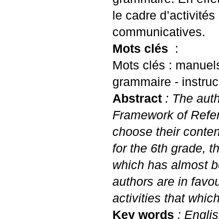
le cadre d’activité
communicatives.
Mots clés
:
Mots clés : manuel
grammaire - instruct
Abstract
: The aut
Framework of Refere
choose their conten
for the 6th grade, t
which has almost b
authors are in favo
activities that whi
Key words
: Englis