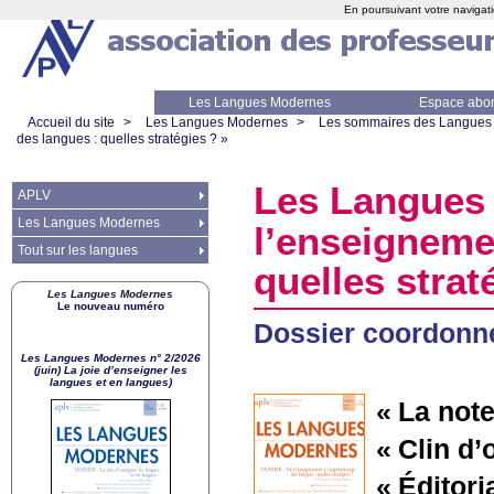
En poursuivant votre navigati
Les Langues Modernes
Espace abo
Accueil du site
>
Les Langues Modernes
>
Les sommaires des Langues
des langues : quelles stratégies
?
»
Les Langues 
APLV
Les Langues Modernes
l’enseigneme
Tout sur les langues
quelles strat
Les Langues Modernes
Le nouveau numéro
Dossier coordonné
Les Langues Modernes n° 2/2026
(juin) La joie d’enseigner les
langues et en langues)
«
La note
«
Clin d’
«
Éditori