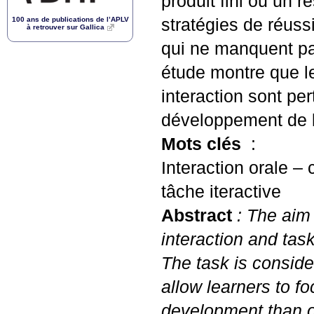
produit fini ou un r
100 ans de publications de l’
APLV
stratégies de réus
à retrouver sur Gallica
qui ne manquent pa
étude montre que l
interaction sont pe
développement de l
Mots clés
:
Interaction orale 
tâche iteractive
Abstract
: The aim 
interaction and tas
The task is conside
allow learners to 
development than on