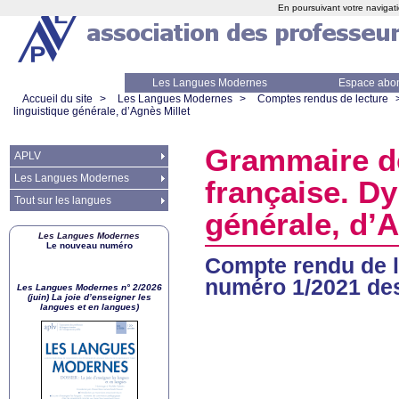
En poursuivant votre navigati
Les Langues Modernes
Espace abo
Accueil du site
>
Les Langues Modernes
>
Comptes rendus de lecture
linguistique générale, d’Agnès Millet
Grammaire de
APLV
Les Langues Modernes
française. D
Tout sur les langues
générale, d’A
Les Langues Modernes
Le nouveau numéro
Compte rendu de l
numéro 1/2021 de
Les Langues Modernes n° 2/2026
(juin) La joie d’enseigner les
langues et en langues)