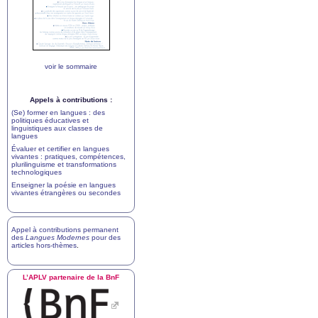
voir le sommaire
Appels à contributions :
(Se) former en langues : des
politiques éducatives et
linguistiques aux classes de
langues
Évaluer et certifier en langues
vivantes : pratiques, compétences,
plurilinguisme et transformations
technologiques
Enseigner la poésie en langues
vivantes étrangères ou secondes
Appel à contributions permanent
des
Langues Modernes
pour des
articles hors-thèmes
.
L’
APLV
partenaire de la BnF