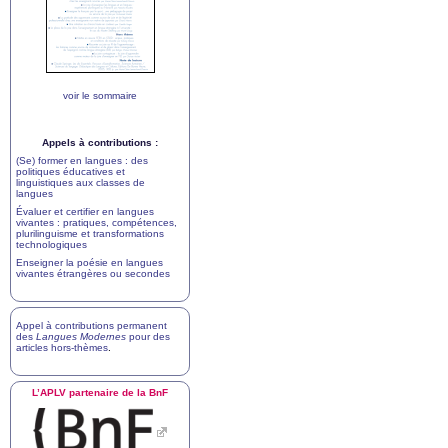
voir le sommaire
Appels à contributions :
(Se) former en langues : des
politiques éducatives et
linguistiques aux classes de
langues
Évaluer et certifier en langues
vivantes : pratiques, compétences,
plurilinguisme et transformations
technologiques
Enseigner la poésie en langues
vivantes étrangères ou secondes
Appel à contributions permanent
des
Langues Modernes
pour des
articles hors-thèmes
.
L’
APLV
partenaire de la BnF