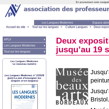
En poursuivant votre navigati
Les Langues Modernes
Espace abo
Accueil du site
>
Tout sur les langues
>
Culture Langues
>
Deux exposi
Deux exposit
APLV
Les Langues Modernes
jusqu’au 19 
Tout sur les langues
Les Langues Modernes
Le nouveau numéro
Jusqu’
Les Langues Modernes n° 2/2026
(juin) La joie d’enseigner les
peintu
langues et en langues)
Jusqu’
Bristol