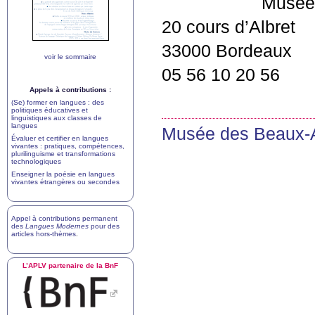
Musée
20 cours d’Albret
33000 Bordeaux
voir le sommaire
05 56 10 20 56
Appels à contributions :
(Se) former en langues : des
politiques éducatives et
linguistiques aux classes de
langues
Musée des Beaux-A
Évaluer et certifier en langues
vivantes : pratiques, compétences,
plurilinguisme et transformations
technologiques
Enseigner la poésie en langues
vivantes étrangères ou secondes
Appel à contributions permanent
des
Langues Modernes
pour des
articles hors-thèmes
.
L’
APLV
partenaire de la BnF