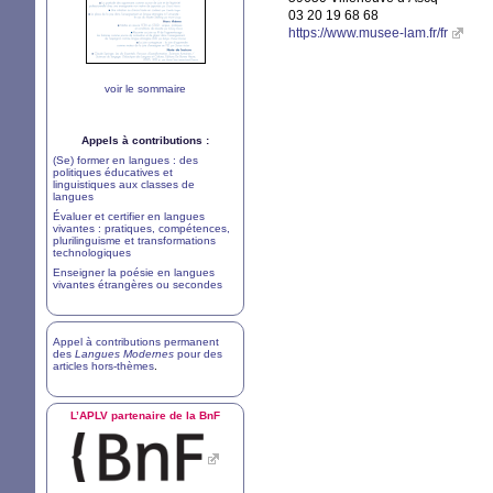
03 20 19 68 68
https://www.musee-lam.fr/fr
voir le sommaire
Appels à contributions :
(Se) former en langues : des
politiques éducatives et
linguistiques aux classes de
langues
Évaluer et certifier en langues
vivantes : pratiques, compétences,
plurilinguisme et transformations
technologiques
Enseigner la poésie en langues
vivantes étrangères ou secondes
Appel à contributions permanent
des
Langues Modernes
pour des
articles hors-thèmes
.
L’
APLV
partenaire de la BnF