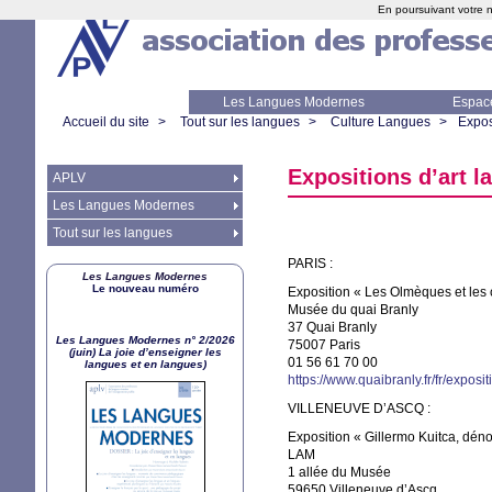
En poursuivant votre n
Les Langues Modernes
Espac
Accueil du site
>
Tout sur les langues
>
Culture Langues
>
Expos
Expositions d’art l
APLV
Les Langues Modernes
Tout sur les langues
PARIS
:
Les Langues Modernes
Le nouveau numéro
Exposition «
Les Olmèques et les 
Musée du quai Branly
37 Quai Branly
Les Langues Modernes n° 2/2026
75007 Paris
(juin) La joie d’enseigner les
01 56 61 70 00
langues et en langues)
https://www.quaibranly.fr/fr/expo
VILLENEUVE
D’
ASCQ
:
Exposition «
Gillermo Kuitca, dé
LAM
1 allée du Musée
59650 Villeneuve d’Ascq