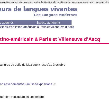
avigation sur ce site, vous acceptez l'utilisation de cookies pour vous proposer des contenus et 
e abonnés
Espace adhérents
itions d’art latino-américain à Paris et Villeneuve d’Ascq
atino-américain à Paris et Villeneuve d’Ascq
cultures du golfe du Mexique
» jusqu’au 3 octobre
sitions-evenements/au-musee/expositions
nouement
» jusqu’au 26 septembre