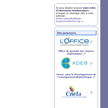
Si vous désirez recevoir
notre lettre
d’information hebdomadaire
envoyez un message vide à cette
adresse :
lettres-subscribe@aplv-
languesmodernes.org
Nos partenaires
Office de garantie des séjours
linguistiques
Assoc. pour le développement de
l’enseignement Bi/plurilingue