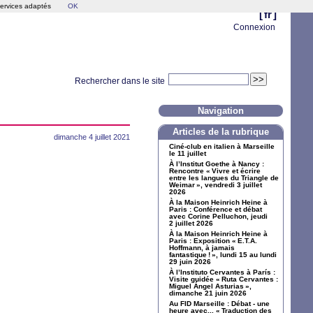
services adaptés
OK
[
fr
]
Connexion
Rechercher dans le site
Navigation
Articles de la rubrique
dimanche 4 juillet 2021
Ciné-club en italien à Marseille
le 11 juillet
À l’Institut Goethe à Nancy :
Rencontre «
Vivre et écrire
entre les langues du Triangle de
Weimar
», vendredi 3 juillet
2026
À la Maison Heinrich Heine à
Paris : Conférence et débat
avec Corine Pelluchon, jeudi
2 juillet 2026
À la Maison Heinrich Heine à
Paris : Exposition «
E.T.A.
Hoffmann, à jamais
fantastique
!
», lundi 15 au lundi
29 juin 2026
À l’Instituto Cervantes à París :
Visite guidée «
Ruta Cervantes :
Miguel Ángel Asturias
»,
dimanche 21 juin 2026
Au
FID
Marseille : Débat - une
heure avec... «
Traduction des