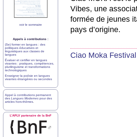
Vibes, une associat
formée de jeunes ita
voir le sommaire
pays d’origine.
Appels à contributions :
(Se) former en langues : des
politiques éducatives et
linguistiques aux classes de
Ciao Moka Festival
langues
Évaluer et certifier en langues
vivantes : pratiques, compétences,
plurilinguisme et transformations
technologiques
Enseigner la poésie en langues
vivantes étrangères ou secondes
Appel à contributions permanent
des
Langues Modernes
pour des
articles hors-thèmes
.
L’
APLV
partenaire de la BnF