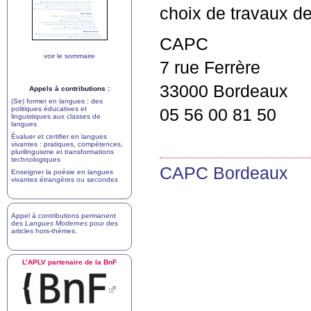
choix de travaux de
CAPC
voir le sommaire
7 rue Ferrère
33000 Bordeaux
Appels à contributions :
(Se) former en langues : des
politiques éducatives et
05 56 00 81 50
linguistiques aux classes de
langues
Évaluer et certifier en langues
vivantes : pratiques, compétences,
plurilinguisme et transformations
technologiques
CAPC
Bordeaux
Enseigner la poésie en langues
vivantes étrangères ou secondes
Appel à contributions permanent
des
Langues Modernes
pour des
articles hors-thèmes
.
L’
APLV
partenaire de la BnF