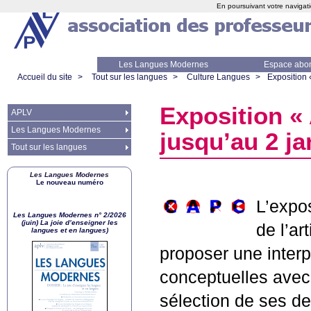
En poursuivant votre navigati
Les Langues Modernes
Espace abo
Accueil du site
>
Tout sur les langues
>
Culture Langues
>
Exposition 
Exposition «
APLV
Les Langues Modernes
jusqu’au 2 ja
Tout sur les langues
Les Langues Modernes
Le nouveau numéro
L’expo
Les Langues Modernes n° 2/2026
(juin) La joie d’enseigner les
de l’ar
langues et en langues)
proposer une interpr
conceptuelles avec 
sélection de ses de