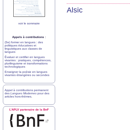
Alsic
voir le sommaire
Appels à contributions :
(Se) former en langues : des
politiques éducatives et
linguistiques aux classes de
langues
Évaluer et certifier en langues
vivantes : pratiques, compétences,
plurilinguisme et transformations
technologiques
Enseigner la poésie en langues
vivantes étrangères ou secondes
Appel à contributions permanent
des
Langues Modernes
pour des
articles hors-thèmes
.
L’
APLV
partenaire de la BnF