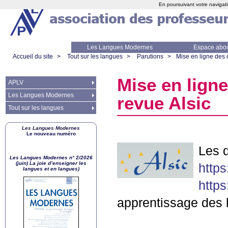
En poursuivant votre navigati
Les Langues Modernes
Espace abo
Accueil du site
>
Tout sur les langues
>
Parutions
>
Mise en ligne des 
Mise en lign
APLV
Les Langues Modernes
revue Alsic
Tout sur les langues
Les Langues Modernes
Le nouveau numéro
Les d
Les Langues Modernes n° 2/2026
(juin) La joie d’enseigner les
https
langues et en langues)
https
apprentissage des l