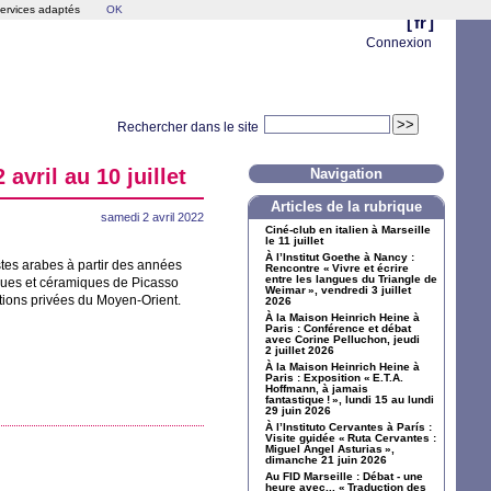
services adaptés
OK
[
fr
]
Connexion
Rechercher dans le site
avril au 10 juillet
Navigation
Articles de la rubrique
samedi 2 avril 2022
Ciné-club en italien à Marseille
le 11 juillet
À l’Institut Goethe à Nancy :
istes arabes à partir des années
Rencontre «
Vivre et écrire
entre les langues du Triangle de
iques et céramiques de Picasso
Weimar
», vendredi 3 juillet
ctions privées du Moyen-Orient.
2026
À la Maison Heinrich Heine à
Paris : Conférence et débat
avec Corine Pelluchon, jeudi
2 juillet 2026
À la Maison Heinrich Heine à
Paris : Exposition «
E.T.A.
Hoffmann, à jamais
fantastique
!
», lundi 15 au lundi
29 juin 2026
À l’Instituto Cervantes à París :
Visite guidée «
Ruta Cervantes :
Miguel Ángel Asturias
»,
dimanche 21 juin 2026
Au
FID
Marseille : Débat - une
heure avec... «
Traduction des