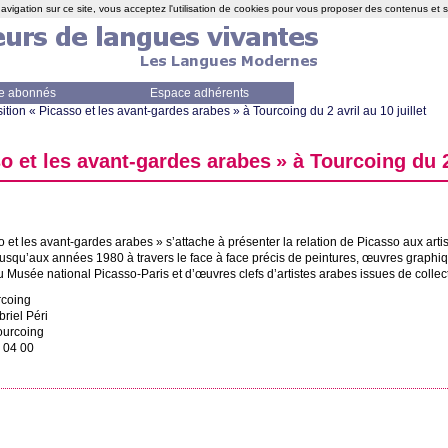
avigation sur ce site, vous acceptez l'utilisation de cookies pour vous proposer des contenus et 
e abonnés
Espace adhérents
ition «
Picasso et les avant-gardes arabes
» à Tourcoing du 2 avril au 10 juillet
o et les avant-gardes arabes
» à Tourcoing du 2 
o et les avant-gardes arabes
» s’attache à présenter la relation de Picasso aux art
jusqu’aux années 1980 à travers le face à face précis de peintures, œuvres graph
u Musée national Picasso-Paris et d’œuvres clefs d’artistes arabes issues de colle
rcoing
riel Péri
ourcoing
 04 00