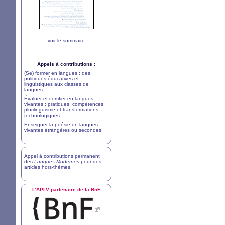
voir le sommaire
Appels à contributions :
(Se) former en langues : des
politiques éducatives et
linguistiques aux classes de
langues
Évaluer et certifier en langues
vivantes : pratiques, compétences,
plurilinguisme et transformations
technologiques
Enseigner la poésie en langues
vivantes étrangères ou secondes
Appel à contributions permanent
des
Langues Modernes
pour des
articles hors-thèmes
.
L’
APLV
partenaire de la BnF