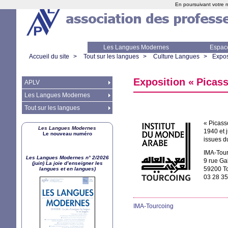
En poursuivant votre n
Les Langues Modernes
Espac
Accueil du site
>
Tout sur les langues
>
Culture Langues
>
Expos
Exposition «
Picass
APLV
Les Langues Modernes
Tout sur les langues
«
Picass
Les Langues Modernes
1940 et 
Le nouveau numéro
issues d
IMA
-Tou
Les Langues Modernes n° 2/2026
9 rue Gab
(juin) La joie d’enseigner les
59200 T
langues et en langues)
03 28 35
IMA
-Tourcoing