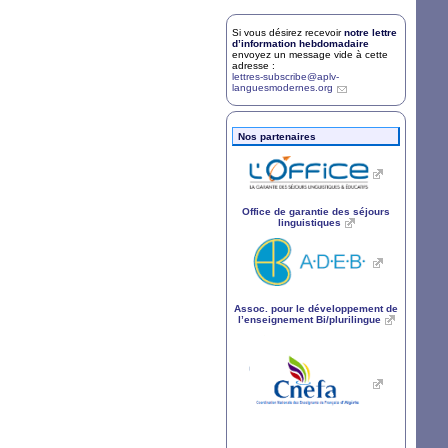
Si vous désirez recevoir
notre lettre
d’information hebdomadaire
envoyez un message vide à cette
adresse :
lettres-subscribe@aplv-
languesmodernes.org
Nos partenaires
Office de garantie des séjours
linguistiques
Assoc. pour le développement de
l’enseignement Bi/plurilingue