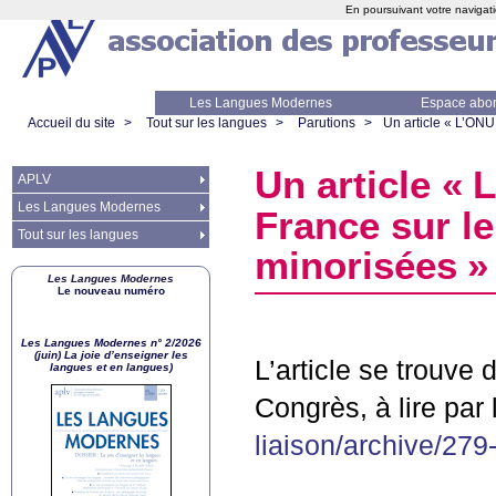
En poursuivant votre navigati
Les Langues Modernes
Espace abo
Accueil du site
>
Tout sur les langues
>
Parutions
>
Un article «
L’
ONU
Un article «
L
APLV
Les Langues Modernes
France sur le
Tout sur les langues
minorisées
»
Les Langues Modernes
Le nouveau numéro
Les Langues Modernes n° 2/2026
(juin) La joie d’enseigner les
L’article se trouve 
langues et en langues)
Congrès, à lire par 
liaison/archive/27