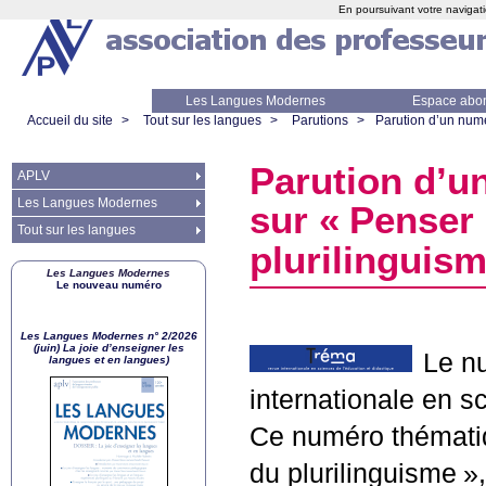
En poursuivant votre navigati
Les Langues Modernes
Espace abo
Accueil du site
>
Tout sur les langues
>
Parutions
>
Parution d’un numé
Parution d’u
APLV
Les Langues Modernes
sur «
Penser 
Tout sur les langues
plurilinguis
Les Langues Modernes
Le nouveau numéro
Les Langues Modernes n° 2/2026
(juin) La joie d’enseigner les
Le n
langues et en langues)
internationale en sc
Ce numéro thématiq
du plurilinguisme
»