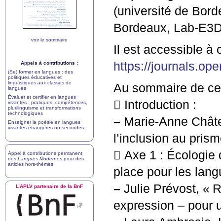
(université de Bord
Bordeaux, Lab-
E3
voir le sommaire
Il est accessible à 
https://journals.op
Appels à contributions :
(Se) former en langues : des
politiques éducatives et
linguistiques aux classes de
Au sommaire de ce 
langues
Évaluer et certifier en langues
 Introduction :
vivantes : pratiques, compétences,
plurilinguisme et transformations
technologiques
–
Marie-Anne Châtea
Enseigner la poésie en langues
vivantes étrangères ou secondes
l’inclusion au pris
 Axe 1 : Écologie 
Appel à contributions permanent
des
Langues Modernes
pour des
articles hors-thèmes
.
place pour les lan
–
Julie Prévost, «
R
L’
APLV
partenaire de la BnF
expression – pour u