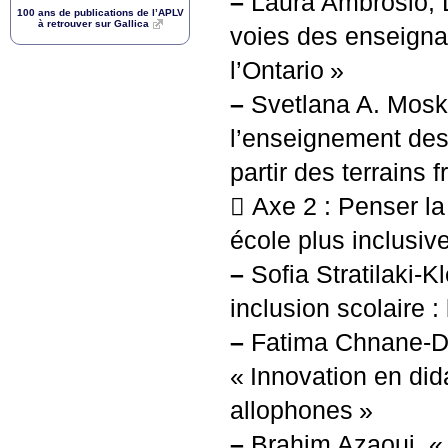
–
Laura Ambrosio, L
100 ans de publications de l’
APLV
à retrouver sur Gallica
voies des enseigna
l’Ontario
»
–
Svetlana A. Moskv
l’enseignement des
partir des terrains 
 Axe 2 : Penser la
école plus inclusiv
–
Sofia Stratilaki-Kl
inclusion scolaire 
–
Fatima Chnane-Da
«
Innovation en did
allophones
»
–
Brahim Azaoui, «