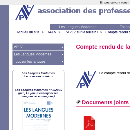
En poursuivant votre n
Les Langues Modernes
Espac
Accueil du site
>
APLV
>
L’APLV sur le terrain !
>
Compte rendu d
Compte rendu de la
APLV
Les Langues Modernes
Tout sur les langues
Le compte rendu de 
Les Langues Modernes
Le nouveau numéro
Les Langues Modernes n° 2/2026
(juin) La joie d’enseigner les
langues et en langues)
Documents joints