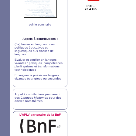
PDF -
72.4 kio
voir le sommaire
Appels à contributions :
(Se) former en langues : des
politiques éducatives et
linguistiques aux classes de
langues
Évaluer et certifier en langues
vivantes : pratiques, compétences,
plurilinguisme et transformations
technologiques
Enseigner la poésie en langues
vivantes étrangères ou secondes
Appel à contributions permanent
des
Langues Modernes
pour des
articles hors-thèmes
.
L’
APLV
partenaire de la BnF