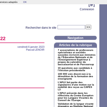
services adaptés
OK
[
fr
]
Connexion
Rechercher dans le site
022
Navigation
Articles de la rubrique
vendredi 6 janvier 2023
Pascal
LENOIR
7 associations de professeurs
spécialistes et sociétés
savantes écrivent aux ministres
de l’Education Nationale et de
l’Enseignement Supérieur à
propos du calendrier du
baccalauréat et de Parcoursup
10 questions aux candidats à
l’élection présidentielle
100 000 voix disent non à la
démolition de la formation des
enseignants
L’
APLV
fait partie des
signataires d’une motion sur la
mobilité des reçus au
CAPES
L3
L’
APLV
présente dans les
réflexions du Centre Européen
pour les Langues Vivantes du
Conseil de l’Europe
Validation de la langue vivante
étrangère au Diplôme National