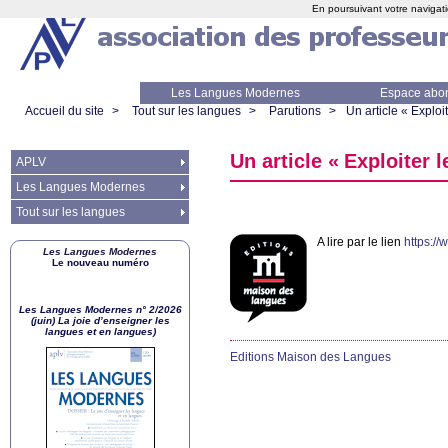
En poursuivant votre navigati
Les Langues Modernes
Espace abo
Accueil du site
>
Tout sur les langues
>
Parutions
>
Un article «
Exploit
Un article «
Exploiter l
APLV
Les Langues Modernes
Tout sur les langues
A lire par le lien
https://
Les Langues Modernes
Le nouveau numéro
Les Langues Modernes n° 2/2026
(juin) La joie d’enseigner les
langues et en langues)
Editions Maison des Langues