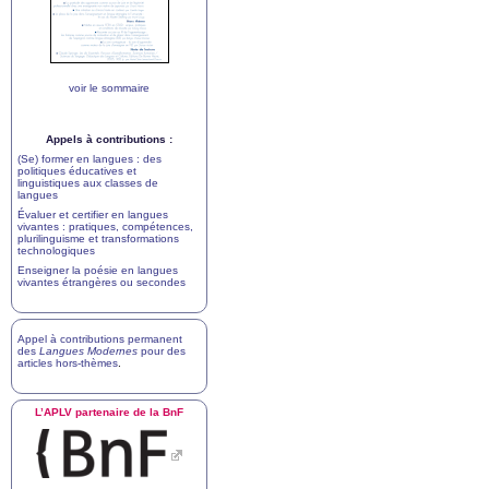
voir le sommaire
Appels à contributions :
(Se) former en langues : des
politiques éducatives et
linguistiques aux classes de
langues
Évaluer et certifier en langues
vivantes : pratiques, compétences,
plurilinguisme et transformations
technologiques
Enseigner la poésie en langues
vivantes étrangères ou secondes
Appel à contributions permanent
des
Langues Modernes
pour des
articles hors-thèmes
.
L’
APLV
partenaire de la BnF