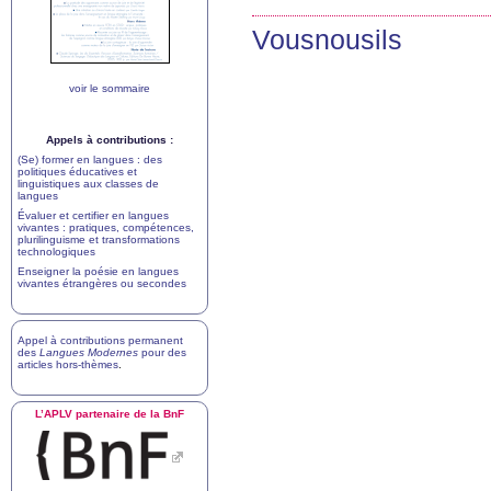
Vousnousils
voir le sommaire
Appels à contributions :
(Se) former en langues : des
politiques éducatives et
linguistiques aux classes de
langues
Évaluer et certifier en langues
vivantes : pratiques, compétences,
plurilinguisme et transformations
technologiques
Enseigner la poésie en langues
vivantes étrangères ou secondes
Appel à contributions permanent
des
Langues Modernes
pour des
articles hors-thèmes
.
L’
APLV
partenaire de la BnF