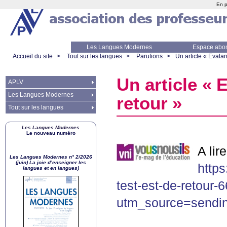
En p
Les Langues Modernes
Espace abo
Accueil du site
>
Tout sur les langues
>
Parutions
>
Un article «
Evalang
Un article «
E
APLV
Les Langues Modernes
retour
»
Tout sur les langues
Les Langues Modernes
Le nouveau numéro
A lire
Les Langues Modernes n° 2/2026
(juin) La joie d’enseigner les
https
langues et en langues)
test-est-de-retour-
utm_source=send