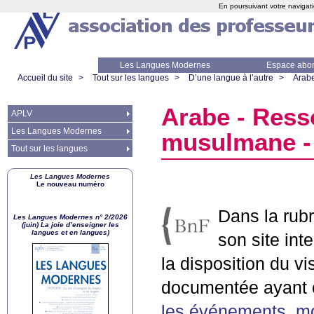
En poursuivant votre navigati
Les Langues Modernes
Espace abo
Accueil du site
>
Tout sur les langues
>
D’une langue à l’autre
>
Arab
Arabe - Resso
APLV
Les Langues Modernes
musulmane -
Tout sur les langues
Les Langues Modernes
Le nouveau numéro
Dans la rub
Les Langues Modernes n° 2/2026
(juin) La joie d’enseigner les
langues et en langues)
son site inte
la disposition du vi
documentée ayant 
les événements, m