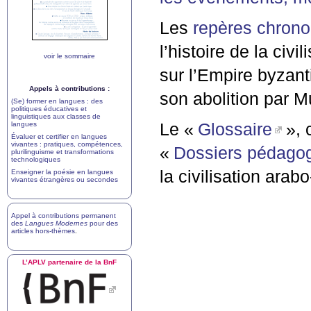
Les
repères chrono
l’histoire de la ci
voir le sommaire
sur l’Empire byzanti
Appels à contributions :
son abolition par 
(Se) former en langues : des
politiques éducatives et
linguistiques aux classes de
langues
Le «
Glossaire
», 
Évaluer et certifier en langues
vivantes : pratiques, compétences,
«
Dossiers pédago
plurilinguisme et transformations
technologiques
la civilisation ara
Enseigner la poésie en langues
vivantes étrangères ou secondes
Appel à contributions permanent
des
Langues Modernes
pour des
articles hors-thèmes
.
L’
APLV
partenaire de la BnF