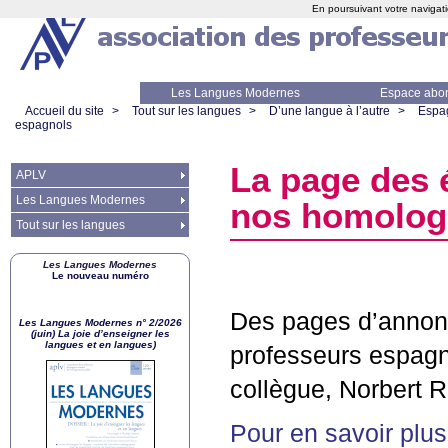
En poursuivant votre navigati
Les Langues Modernes
Espace abo
Accueil du site
>
Tout sur les langues
>
D’une langue à l’autre
>
Espa
espagnols
La page des 
APLV
Les Langues Modernes
nos homolog
Tout sur les langues
Les Langues Modernes
Le nouveau numéro
Des pages d’annonc
Les Langues Modernes n° 2/2026
(juin) La joie d’enseigner les
langues et en langues)
professeurs espagno
collègue, Norbert R
Pour en savoir plus