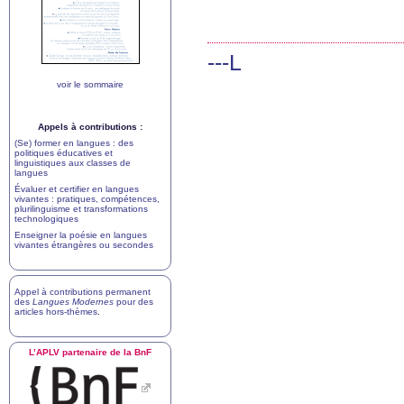
---L
voir le sommaire
Appels à contributions :
(Se) former en langues : des
politiques éducatives et
linguistiques aux classes de
langues
Évaluer et certifier en langues
vivantes : pratiques, compétences,
plurilinguisme et transformations
technologiques
Enseigner la poésie en langues
vivantes étrangères ou secondes
Appel à contributions permanent
des
Langues Modernes
pour des
articles hors-thèmes
.
L’
APLV
partenaire de la BnF