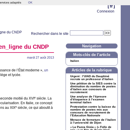
services adaptés
OK
[
fr
]
Connexion
igne du
CNDP
Rechercher dans le site
en_ligne du
CNDP
Navigation
Mots-clés de l’article
mardi 27 août 2013
Italien
ssance de l’État moderne
»,
un
Articles de la rubrique
lège et lycée.
Urgent : l’
UIAD
du Dauphiné
recrute un professeur d’italien
Une pétition de la
SIES
contre la
diminution du nombre de postes
d’italien aux concours de
recrutement
Une analyse de l’épreuve
e
 seconde moitié du
XVI
siècle. La
d’éloquence à l’examen
terminal italien
cularisation. En Italie, ce concept
Protestation contre la baisse du
e
iens au
XIX
siècle, ce qui aboutit à
nombre de postes mis aux
concours de recrutement de
l’Education Nationale
Menace de fermeture de l’italien
à l’université de Dijon
«
La Pazza Gioia
» («
Folle de
joie
») un film de Paolo Virzì,