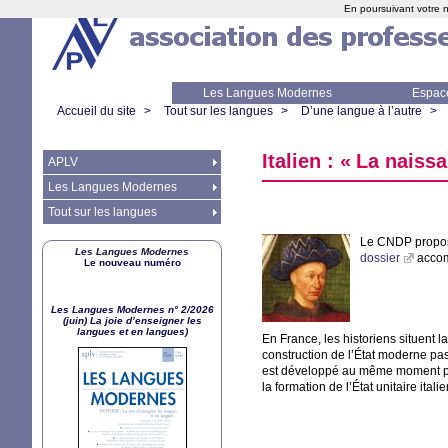
En poursuivant votre n
Les Langues Modernes
Espac
Accueil du site
>
Tout sur les langues
>
D’une langue à l’autre
>
Italien : «
La naissa
APLV
Les Langues Modernes
Tout sur les langues
Le
CNDP
propos
Les Langues Modernes
dossier
accomp
Le nouveau numéro
Les Langues Modernes n° 2/2026
(juin) La joie d’enseigner les
langues et en langues)
En France, les historiens situent 
construction de l’État moderne pass
est développé au même moment pa
la formation de l’État unitaire ital