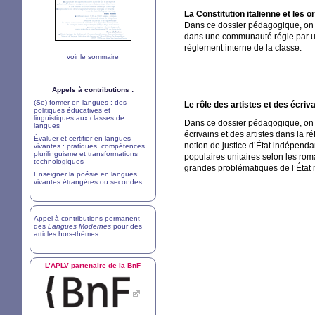
La Constitution italienne et les
Dans ce dossier pédagogique, on dé
dans une communauté régie par un 
règlement interne de la classe.
voir le sommaire
Appels à contributions :
(Se) former en langues : des
Le rôle des artistes et des écriv
politiques éducatives et
linguistiques aux classes de
Dans ce dossier pédagogique, on dé
langues
écrivains et des artistes dans la r
Évaluer et certifier en langues
notion de justice d’État indépenda
vivantes : pratiques, compétences,
plurilinguisme et transformations
populaires unitaires selon les rom
technologiques
grandes problématiques de l’État 
Enseigner la poésie en langues
vivantes étrangères ou secondes
Appel à contributions permanent
des
Langues Modernes
pour des
articles hors-thèmes
.
L’
APLV
partenaire de la BnF