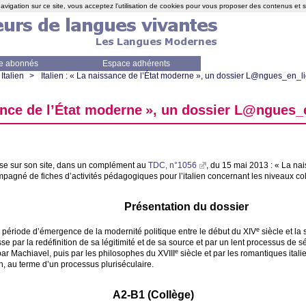
avigation sur ce site, vous acceptez l'utilisation de cookies pour vous proposer des contenus et 
e abonnés
Espace adhérents
Italien
>
Italien : «
La naissance de l’État moderne
», un dossier L@ngues_en_l
nce de l’État moderne
», un dossier L@ngues_
e sur son site, dans un complément au
TDC
, n°1056
, du 15 mai 2013 : «
La nai
agné de fiches d’activités pédagogiques pour l’italien concernant les niveaux col
Présentation du dossier
e
la période d’émergence de la modernité politique entre le début du
XIV
siècle et la
e par la redéfinition de sa légitimité et de sa source et par un lent processus de sé
e
r Machiavel, puis par les philosophes du
XVIII
siècle et par les romantiques ital
ien, au terme d’un processus pluriséculaire.
A2-B1 (Collège)