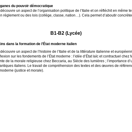
 organes du pouvoir démocratique
couvre un aspect de l’organisation politique de l’Italie et on réfléchit en même te
règlement ou des lois (collège, classe, nation…). Cela permet d’aboutir concrète
B1-B2 (Lycée)
ains dans la formation de l’État moderne italien
couvre un aspect de l’histoire de l’Italie et de la littérature italienne et européen
éflexion sur les fondements de l’État moderne : l’idée d’État laïc et contractuel ch
nte de la morale religieuse chez Beccaria, au Siècle des lumières
; l’importance d’
antiques italiens. Le travail de compréhension des textes et des œuvres de référenc
moderne (justice et morale).