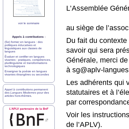
L’Assemblée Généra
voir le sommaire
au siège de l’associ
Appels à contributions :
Du fait du contexte 
(Se) former en langues : des
politiques éducatives et
savoir qui sera pré
linguistiques aux classes de
langues
Évaluer et certifier en langues
Générale, merci de
vivantes : pratiques, compétences,
plurilinguisme et transformations
technologiques
à sg@aplv-langues
Enseigner la poésie en langues
vivantes étrangères ou secondes
Les adhérents qui v
Appel à contributions permanent
statutaires et à l’
des
Langues Modernes
pour des
articles hors-thèmes
.
par correspondance
L’
APLV
partenaire de la BnF
Voir les instructio
de l’
APLV
).