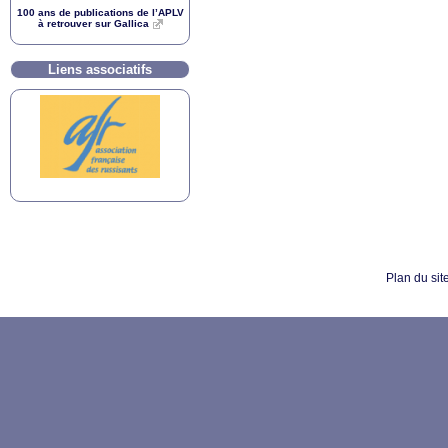
100 ans de publications de l’
APLV
à retrouver sur Gallica
Liens associatifs
Plan du sit