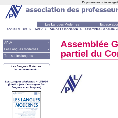
En poursuivant votre navigati
Les Langues Modernes
Espace abo
Accueil du site
>
APLV
>
Vie de l’association
>
Assemblée Générale 202
Assemblée Gé
APLV
Les Langues Modernes
partiel du Co
Tout sur les langues
Les Langues Modernes
Le nouveau numéro
Les Langues Modernes n° 2/2026
(juin) La joie d’enseigner les
langues et en langues)