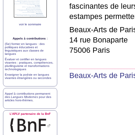
fascinantes de leur
estampes permetten
voir le sommaire
Beaux-Arts de Pari
14 rue Bonaparte
Appels à contributions :
(Se) former en langues : des
politiques éducatives et
75006 Paris
linguistiques aux classes de
langues
Évaluer et certifier en langues
vivantes : pratiques, compétences,
plurilinguisme et transformations
technologiques
Beaux-Arts de Pari
Enseigner la poésie en langues
vivantes étrangères ou secondes
Appel à contributions permanent
des
Langues Modernes
pour des
articles hors-thèmes
.
L’
APLV
partenaire de la BnF