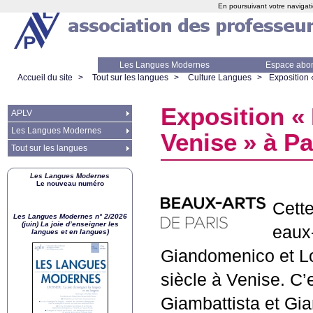
En poursuivant votre navigati
Les Langues Modernes
Espace abo
Accueil du site
>
Tout sur les langues
>
Culture Langues
>
Exposition 
Exposition «
APLV
Les Langues Modernes
Venise
» à Pa
Tout sur les langues
Les Langues Modernes
Le nouveau numéro
Cette
Les Langues Modernes n° 2/2026
(juin) La joie d’enseigner les
eaux-
langues et en langues)
Giandomenico et Lor
siècle à Venise. C’
Giambattista et Gi