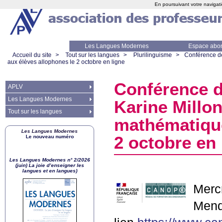
En poursuivant votre navigati
Les Langues Modernes
Espace abo
Accueil du site
>
Tout sur les langues
>
Plurilinguisme
>
Conférence d
aux élèves allophones le 2 octobre en ligne
Conférence d
APLV
Les Langues Modernes
Karine Millo
Tout sur les langues
mathématique
Les Langues Modernes
2 octobre en 
Le nouveau numéro
Les Langues Modernes n° 2/2026
(juin) La joie d’enseigner les
langues et en langues)
Mercr
Mendo