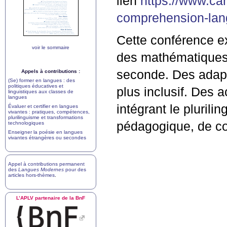
lien
https://www.ca
comprehension-lan
Cette conférence ex
voir le sommaire
des mathématiques
seconde. Des adapt
Appels à contributions :
(Se) former en langues : des
politiques éducatives et
plus inclusif. Des 
linguistiques aux classes de
langues
intégrant le plurili
Évaluer et certifier en langues
vivantes : pratiques, compétences,
plurilinguisme et transformations
pédagogique, de coll
technologiques
Enseigner la poésie en langues
vivantes étrangères ou secondes
Appel à contributions permanent
des
Langues Modernes
pour des
articles hors-thèmes
.
L’
APLV
partenaire de la BnF