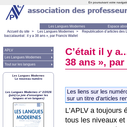
En poursuivant votre navigati
Les Langues Modernes
Espace abo
Accueil du site
>
Les Langues Modernes
>
Republication d’articles de
baccalauréat : il y a 38 ans
», par Francis Wallet
C’était il y a..
APLV
Les Langues Modernes
38 ans
», par
Tout sur les langues
Les Langues Modernes
Le nouveau numéro
Les liens sur les numér
Les Langues Modernes n° 2/2026
(juin) La joie d’enseigner les
sur un titre d’articles re
langues et en langues)
L’
APLV
a toujours 
tous les niveaux et