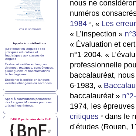
nous ne considérons
numéros consacrés
1984
, «
Les erreur
voir le sommaire
«
L’inspection
»
n°
«
Évaluation et cert
Appels à contributions :
(Se) former en langues : des
politiques éducatives et
n°1-2004, «
L’évalu
linguistiques aux classes de
langues
professionnelle po
Évaluer et certifier en langues
vivantes : pratiques, compétences,
plurilinguisme et transformations
baccalauréat, nous
technologiques
Enseigner la poésie en langues
vivantes étrangères ou secondes
6-1983, «
Baccalaur
baccalauréat
»
n°2
Appel à contributions permanent
des
Langues Modernes
pour des
1974, les épreuves
articles hors-thèmes
.
critiques
dans le n
L’
APLV
partenaire de la BnF
d’études (Rouen, 1