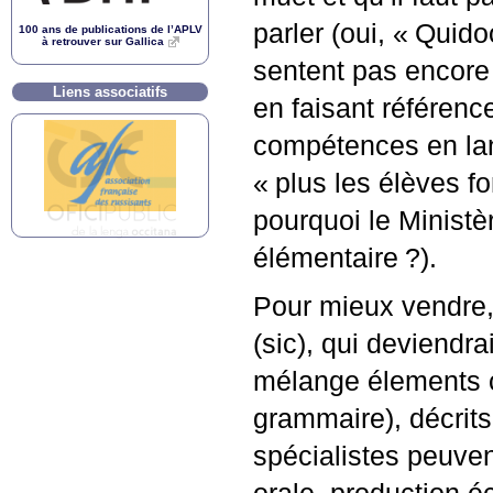
parler (oui, «
Quido
100 ans de publications de l’
APLV
à retrouver sur Gallica
sentent pas encore
Liens associatifs
en faisant référenc
compétences en lang
«
plus les élèves fo
pourquoi le Ministèr
élémentaire
?).
Pour mieux vendre, 
(sic), qui deviendra
mélange élements co
grammaire), décrits
spécialistes peuven