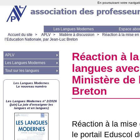
En poursuivant votre navigati
Les Langues Modernes
Espace abo
Accueil du site
>
APLV
>
Matière à discussion
>
Réaction à la mise en 
l’Education Nationale, par Jean-Luc Breton
Réaction à la
APLV
Les Langues Modernes
langues ave
Tout sur les langues
Ministère de 
Les Langues Modernes
Le nouveau numéro
Breton
Les Langues Modernes n° 2/2026
(juin) La joie d’enseigner les
langues et en langues)
Réaction à la mise 
le portail Eduscol 