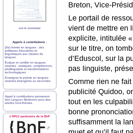
Breton, Vice-Présid
Le portail de resso
vient de mettre en 
voir le sommaire
explicite, intitulée «
Appels à contributions :
sur le titre, on to
(Se) former en langues : des
politiques éducatives et
linguistiques aux classes de
d’Eduscol, sur la pu
langues
Évaluer et certifier en langues
vivantes : pratiques, compétences,
pas linguiste, pré
plurilinguisme et transformations
technologiques
Enseigner la poésie en langues
Comme rien ne fait 
vivantes étrangères ou secondes
publicité Quidoo, o
Appel à contributions permanent
tout en les culpabil
des
Langues Modernes
pour des
articles hors-thèmes
.
bonne prononciatio
L’
APLV
partenaire de la BnF
suffisamment la lan
muet et qu’il faut p