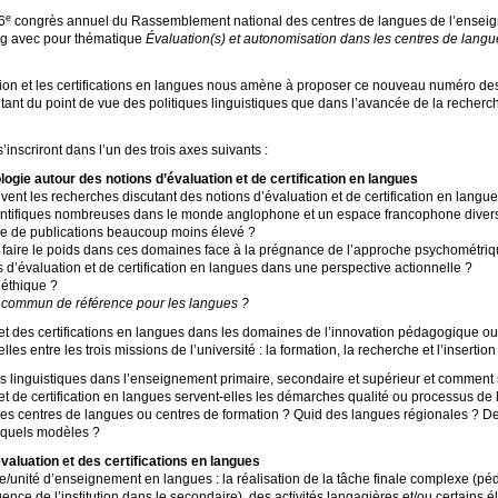
e
6
congrès annuel du Rassemblement national des centres de langues de l’enseig
urg avec pour thématique
Évaluation(s) et autonomisation dans les centres de langue
uation et les certifications en langues nous amène à proposer ce nouveau numéro d
 tant du point de vue des politiques linguistiques que dans l’avancée de la recherc
’inscriront dans l’un des trois axes suivants :
ogie autour des notions d’évaluation et de certification en langues
vent les recherches discutant des notions d’évaluation et de certification en langu
ientifiques nombreuses dans le monde anglophone et un espace francophone divers 
bre de publications beaucoup moins élevé
?
 faire le poids dans ces domaines face à la prégnance de l’approche psychométriq
ns d’évaluation et de certification en langues dans une perspective actionnelle
?
 éthique
?
commun de référence pour les langues
?
et des certifications en langues dans les domaines de l’innovation pédagogique ou
les entre les trois missions de l’université : la formation, la recherche et l’inserti
s linguistiques dans l’enseignement primaire, secondaire et supérieur et comment s
et de certification en langues servent-elles les démarches qualité ou processus de l
 des centres de langues ou centres de formation
? Quid des langues régionales
? De
nt quels modèles
?
valuation et des certifications en langues
unité d’enseignement en langues : la réalisation de la tâche finale complexe (péd
xigence de l’institution dans le secondaire), des activités langagières et/ou certains