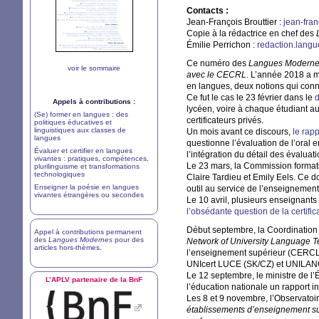
Contacts :
Jean-François Brouttier :
jean-fran
Copie à la rédactrice en chef des
Émilie Perrichon :
redaction.lan
Ce numéro des
Langues Modern
voir le sommaire
avec le
CECRL
. L’année 2018 a mo
en langues, deux notions qui conn
Ce fut le cas le 23 février dans le
d
Appels à contributions :
lycéen, voire à chaque étudiant au 
(Se) former en langues : des
certificateurs privés.
politiques éducatives et
linguistiques aux classes de
Un mois avant ce discours,
le rap
langues
questionne l’évaluation de l’oral 
Évaluer et certifier en langues
l’intégration du détail des évalu
vivantes : pratiques, compétences,
Le 23 mars, la Commission format
plurilinguisme et transformations
technologiques
Claire Tardieu et Emily Eels. Ce d
Enseigner la poésie en langues
outil au service de l’enseigneme
vivantes étrangères ou secondes
Le 10 avril, plusieurs enseignant
l’obsédante question de la certifi
Début septembre, la Coordination
Appel à contributions permanent
des
Langues Modernes
pour des
Network of University Language T
articles hors-thèmes
.
l’enseignement supérieur (
CERC
UNIcert
LUCE
(
SK
/
CZ
) et
UNILAN
Le 12 septembre, le ministre de l’
L’
APLV
partenaire de la BnF
l’éducation nationale un rapport in
Les 8 et 9 novembre, l’Observatoi
établissements d’enseignement s