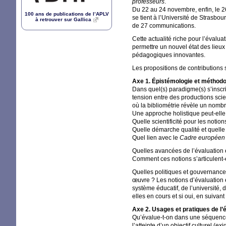
professeurs
.
Du 22 au 24 novembre, enfin, le 2
100 ans de publications de l’
APLV
se tient à l’Université de Strasbo
à retrouver sur Gallica
de 27 communications.
Cette actualité riche pour l’éval
permettre un nouvel état des lieux
pédagogiques innovantes.
Les propositions de contributions s
Axe 1. Épistémologie et méthodol
Dans quel(s) paradigme(s) s’inscri
tension entre des productions sc
où la bibliométrie révèle un nom
Une approche holistique peut-elle
Quelle scientificité pour les notio
Quelle démarche qualité et quelle
Quel lien avec le
Cadre européen 
Quelles avancées de l’évaluation 
Comment ces notions s’articulent-el
Quelles politiques et gouvernance
œuvre
? Les notions d’évaluation 
système éducatif, de l’université,
elles en cours et si oui, en suiva
Axe 2. Usages et pratiques de l’é
Qu’évalue-t-on dans une séquence/
l’atteinte d’un objectif culturel (e