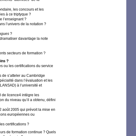
ndaire, les concours et les
ées à ce triptyque
?
de l’enseignant
?
ns l’univers de la notation
?
ngues
?
édramatiser davantage la note
ents secteurs de formation
?
oins
?
s ou les certifications du service
s de s’atteler au Cambridge
écialité dans l’évaluation et les
LANSAD
) à l’université et
l de licence4 intègre les
ion du niveau qu’il a obtenu, défini
2 août 2005 qui prévoit la mise en
tions européennes ou
s certifications
?
teurs de formation continue
? Quels