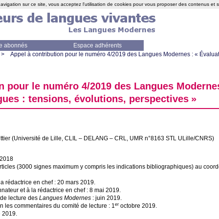
avigation sur ce site, vous acceptez l'utilisation de cookies pour vous proposer des contenus et 
e abonnés
Espace adhérents
>
Appel à contribution pour le numéro 4/2019 des Langues Modernes : «
Évaluat
on pour le numéro 4/2019 des Langues Modernes
ngues : tensions, évolutions, perspectives
»
ier (Université de Lille,
CLIL
–
DELANG
–
CRL
,
UMR
n°8163
STL
ULille/
CNRS
)
 2018
rticles (3000 signes maximum y compris les indications bibliographiques) au coordo
a rédactrice en chef : 20 mars 2019.
ateur et à la rédactrice en chef : 8 mai 2019.
 de lecture des
Langues Modernes
: juin 2019.
er
n les commentaires du comité de lecture : 1
octobre 2019.
e 2019.