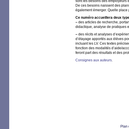
sont les besoins des employeurs e
De ces besoins naissent des plans
également émerger. Quelle place po
Ce numéro accueillera deux type
–
des articles de recherche, port
didactique, analyse de pratiques 
–
des récits et analyses d’expéri
d’étayage apportés aux élèves po
incluant les
LV
. Ces textes précise
fonction des modalités d’aide/acco
feront part des résultats et des p
Consignes aux auteurs
.
Plan 