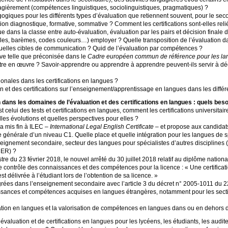
èrement (compétences linguistiques, sociolinguistiques, pragmatiques)
?
giques pour les différents types d’évaluation que retiennent souvent, pour le seco
tion diagnostique, formative, sommative
? Comment les certifications sont-elles reli
ans la classe entre auto-évaluation, évaluation par les pairs et décision finale 
chelles, barèmes, codes couleurs…) employer
? Quelle transposition de l’évaluation da
uelles cibles de communication
? Quid de l’évaluation par compétences
?
ive telle que préconisée dans le
Cadre européen commun de référence pour les la
tre en œuvre
? Savoir-apprendre ou apprendre à apprendre peuvent-ils servir à d
onales dans les certifications en langues
?
n et des certifications sur l’enseignement/apprentissage en langues dans les différ
 dans les domaines de l’évaluation et des certifications en langues : quels bes
 celui des tests et certifications en langues, comment les certifications universitaire
les évolutions et quelles perspectives pour elles
?
 mis fin à
ILEC
–
International Legal English Certificate
– et propose aux candidat
 générale d’un niveau C1. Quelle place et quelle intégration pour les langues de sp
seignement secondaire, secteur des langues pour spécialistes d’autres disciplines (
CER
)
?
re du 23 février 2018, le nouvel arrêté du 30 juillet 2018 relatif au diplôme nationa
de contrôle des connaissances et des compétences pour la licence : «
Une certificat
 délivrée à l’étudiant lors de l’obtention de sa licence.
»
tégrées dans l’enseignement secondaire avec l’article 3 du décret n° 2005-1011 du 2
aissances et compétences acquises en langues étrangères, notamment pour les sec
ation en langues et la valorisation de compétences en langues dans ou en dehors de
évaluation et de certifications en langues pour les lycéens, les étudiants, les audi