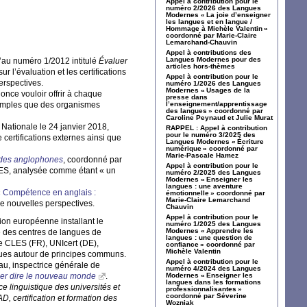
Appel à contribution pour le
numéro 2/2026 des Langues
Modernes «
La joie d’enseigner
les langues et en langue /
Hommage à Michèle Valentin
»
coordonné par Marie-Claire
Lemarchand-Chauvin
Appel à contributions des
Langues Modernes pour des
’au numéro 1/2012 intitulé
Évaluer
articles hors-thèmes
 l’évaluation et les certifications
Appel à contribution pour le
erspectives.
numéro 1/2026 des Langues
Modernes «
Usages de la
once vouloir offrir à chaque
presse dans
’exemples que des organismes
l’enseignement/apprentissage
des langues
» coordonné par
Caroline Peynaud et Julie Murat
 Nationale le 24 janvier 2018,
RAPPEL
: Appel à contribution
pour le numéro 3/2025 des
certifications externes ainsi que
Langues Modernes «
Écriture
numérique
» coordonné par
Marie-Pascale Hamez
tudes anglophones
, coordonné par
Appel à contribution pour le
ES
, analysée comme étant «
un
numéro 2/2025 des Langues
Modernes «
Enseigner les
langues : une aventure
«
Compétence en anglais :
émotionnelle
» coordonné par
Marie-Claire Lemarchand
 de nouvelles perspectives.
Chauvin
Appel à contribution pour le
tion européenne installant le
numéro 1/2025 des Langues
Modernes «
Apprendre les
 des centres de langues de
langues : une question de
le
CLES
(
FR
), UNIcert (
DE
),
confiance
» coordonné par
Michèle Valentin
angues autour de principes communs.
Appel à contribution pour le
au, inspectrice générale de
numéro 4/2024 des Langues
oser dire le nouveau monde
.
Modernes «
Enseigner les
langues dans les formations
 linguistique des universités et
professionnalisantes
»
coordonné par Séverine
AD
, certification et formation des
Wozniak