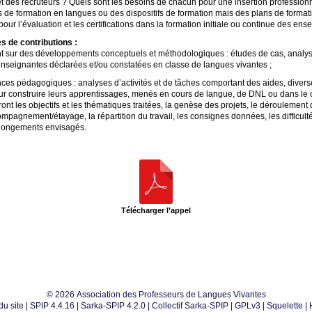
t des recruteurs
? Quels sont les besoins de chacun pour une insertion professionn
 de formation en langues ou des dispositifs de formation mais des plans de format
ur l’évaluation et les certifications dans la formation initiale ou continue des ens
s de contributions :
ant sur des développements conceptuels et méthodologiques : études de cas, analy
enseignantes déclarées et/ou constatées en classe de langues vivantes
;
ences pédagogiques : analyses d’activités et de tâches comportant des aides, div
ur construire leurs apprentissages, menés en cours de langue, de
DNL
ou dans le c
ront les objectifs et les thématiques traitées, la genèse des projets, le déroulement
mpagnement/étayage, la répartition du travail, les consignes données, les difficulté
rolongements envisagés.
Télécharger l’appel
© 2026 Association des Professeurs de Langues Vivantes
du site
|
SPIP 4.4.16
|
Sarka-SPIP 4.2.0
|
Collectif Sarka-SPIP
|
GPLv3
|
Squelette
|