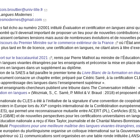
cois.brouttier@univ-lille.fr
Langues Modernes
:
guesmodernes@gmail.com
es
fait écho au numéro 2/2001 intitulé
Évaluation et certification en langues
ainsi qu
ntré qu’il devenait important de proposer un lieu pour de nouvelles contributions sur
aissent certaines tensions mais aussi de nombreuses évolutions et de nouvelles p
iscours du Premier Ministre sur le commerce extérieur de la France
où l’État ann
plus tard en fin de licence, une certification en langues, ne citant alors à titre d
port sur le baccalauréat 2021
, remis par Pierre Mathiot au ministre de l’Éducation
en langues vivantes étrangères par les enseignants et préconise la mise en place de 
ations en langues dans un supplément au diplôme.
ion de la
SAES
a fait paraître le premier tome du
Livre Blanc de la formation en é
ocument consacre un chapitre entier, préparé par Cédric Sarré, à la certification
CL
nt-apprentissage des langues dans l’enseignement supérieur
».
s et enseignants-chercheurs publient une tribune dans
The Conversation
intitulée : 
cation en langues
» (Wozniak, S., C. Sarré, P. Millot & V. Braud : 2018) et proposent
 nationale du
CLES
a été à l’initiative de la signature d’une convention de coopéra
e
esters
in Europe lors du
XV
congrès international de la Confédération européenne
LES
), qui permet une reconnaissance mutuelle entre
ACERT
(
PL
), CertAcles (
ES
), 
G
(
GB
/
IE
) et de nouvelles perspectives pour les certifications universitaires en l
Éducation nationale a reçu d’Alex Taylor, journaliste et de Chantal Manes-Bonnisse
titulé
Propositions pour une meilleure maîtrise des langues vivantes étrangères, 
re européen du plurilinguisme organise un colloque international sur la
Gouvernance
upérieur
où 11 communications sont organisées en une table ronde intitulée
LANS