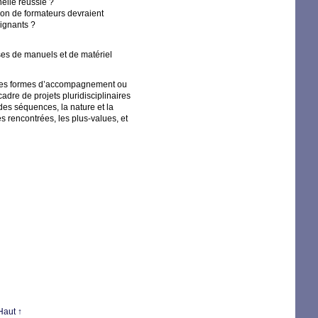
elle réussie
?
ion de formateurs devraient
eignants
?
ses de manuels et de matériel
erses formes d’accompagnement ou
adre de projets pluridisciplinaires
 des séquences, la nature et la
s rencontrées, les plus-values, et
Haut ↑