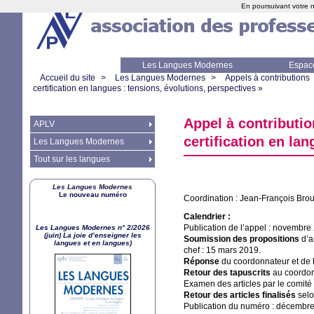
En poursuivant votre n
Les Langues Modernes
Espac
Accueil du site
>
Les Langues Modernes
>
Appels à contributions
certification en langues : tensions, évolutions, perspectives
»
Appel à contributi
APLV
certification en la
Les Langues Modernes
Tout sur les langues
Les Langues Modernes
Le nouveau numéro
Coordination : Jean-François Broutt
Calendrier :
Publication de l’appel : novembre
Les Langues Modernes n° 2/2026
(juin) La joie d’enseigner les
Soumission des propositions
d’a
langues et en langues)
chef : 15 mars 2019.
Réponse
du coordonnateur et de l
Retour des tapuscrits
au coordonn
Examen des articles par le comité
Retour des articles finalisés
selo
Publication du numéro : décembr