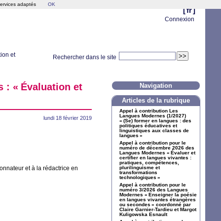
services adaptés
OK
[
fr
]
Connexion
ion et
Rechercher dans le site
 : «
Évaluation et
Navigation
Articles de la rubrique
Appel à contribution Les
Langues Modernes (1/2027)
lundi 18 février 2019
«
(Se) former en langues : des
politiques éducatives et
linguistiques aux classes de
langues
»
Appel à contribution pour le
numéro de décembre 2026 des
Langues Modernes «
Évaluer et
certifier en langues vivantes :
pratiques, compétences,
nnateur et à la rédactrice en
plurilinguisme et
transformations
technologiques
»
Appel à contribution pour le
numéro 3/2026 des Langues
Modernes «
Enseigner la poésie
en langues vivantes étrangères
ou secondes
» coordonné par
Claire Garnier-Tardieu et Margot
Kuligowska Esnault