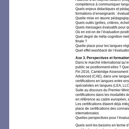
compétence à communiquer langagi
Quels enjeux didactiques et pédago
formations d’enseignants : évalua
Quelle mise en œuvre pédagogique d
Quels outils (grilles, critères, é
Quels messages évaluatifs pour q
Où en est-on de l’évaluation posit
Quel degré de méta-cognition met
finale
?
Quelle place pour les langues régi
Quel effet
washback
de l’évaluatio
Axe 3. Perspectives et formation
Dans le marché international qu’est
public se positionnent-elles
? Quel
Fin 2016, Cambridge Assessment a
Advanced (
CAE
), dans une langue
certifications en langues entre en
spécialistes en langues (
LEA
,
LL
Suite au discours du Premier Minist
certifications dans les modalités 
en référence au cadre européen, est
Les certifications étaient déjà in
place de certifications des conn
internationales.
Quelles perspectives pour l’évalu
Quels sont les besoins en terme d’