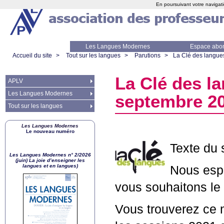
En poursuivant votre navigati
Les Langues Modernes
Espace abo
Accueil du site
>
Tout sur les langues
>
Parutions
>
La Clé des langues
La Clé des la
APLV
Les Langues Modernes
septembre 2
Tout sur les langues
Les Langues Modernes
Le nouveau numéro
Texte du 
Les Langues Modernes n° 2/2026
(juin) La joie d’enseigner les
langues et en langues)
Nous espé
vous souhaitons le 
Vous trouverez ce m