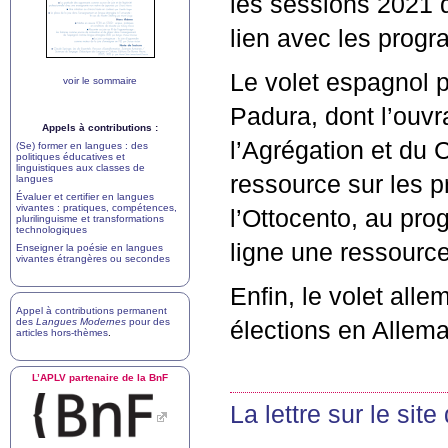
les sessions 2021
lien avec les prog
Le volet espagnol p
voir le sommaire
Padura, dont l’ouv
Appels à contributions :
l’Agrégation et du
(Se) former en langues : des
politiques éducatives et
linguistiques aux classes de
ressource sur les p
langues
Évaluer et certifier en langues
vivantes : pratiques, compétences,
l’Ottocento, au pro
plurilinguisme et transformations
technologiques
ligne une ressource 
Enseigner la poésie en langues
vivantes étrangères ou secondes
Enfin, le volet all
Appel à contributions permanent
des
Langues Modernes
pour des
élections en Allem
articles hors-thèmes
.
L’
APLV
partenaire de la BnF
La lettre sur le sit