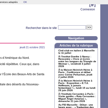
services adaptés
OK
[
fr
]
Connexion
Rechercher dans le site
Navigation
Articles de la rubrique
jeudi 21 octobre 2021
Ciné-club en italien à Marseille
le 11 juillet
À l’Institut Goethe à Nancy :
ns d’Amérique du Nord.
Rencontre «
Vivre et écrire
entre les langues du Triangle de
cité répétitive. Ceux qui, dans
Weimar
», vendredi 3 juillet
2026
À la Maison Heinrich Heine à
Paris : Conférence et débat
ar l’École des Beaux-Arts de Santa
avec Corine Pelluchon, jeudi
2 juillet 2026
À la Maison Heinrich Heine à
Paris : Exposition «
E.T.A.
rdiale des déserts du Nouveau-
Hoffmann, à jamais
fantastique
!
», lundi 15 au lundi
29 juin 2026
À l’Instituto Cervantes à París :
Visite guidée «
Ruta Cervantes :
Miguel Ángel Asturias
»,
dimanche 21 juin 2026
Au
FID
Marseille : Débat - une
heure avec... «
Traduction des