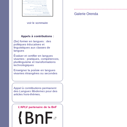
Galerie Orenda
voir le sommaire
Appels à contributions :
(Se) former en langues : des
politiques éducatives et
linguistiques aux classes de
langues
Évaluer et certifier en langues
vivantes : pratiques, compétences,
plurilinguisme et transformations
technologiques
Enseigner la poésie en langues
vivantes étrangères ou secondes
Appel à contributions permanent
des
Langues Modernes
pour des
articles hors-thèmes
.
L’
APLV
partenaire de la BnF