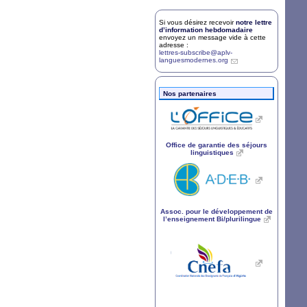
Si vous désirez recevoir
notre lettre
d’information hebdomadaire
envoyez un message vide à cette
adresse :
lettres-subscribe@aplv-
languesmodernes.org
Nos partenaires
Office de garantie des séjours
linguistiques
Assoc. pour le développement de
l’enseignement Bi/plurilingue