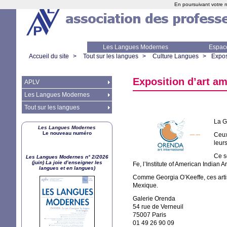
En poursuivant votre n
Les Langues Modernes
Espac
Accueil du site
>
Tout sur les langues
>
Culture Langues
>
Expos
Exposition d’art a
APLV
Les Langues Modernes
Tout sur les langues
La G
Les Langues Modernes
Le nouveau numéro
Ceux
leurs
Ce s
Les Langues Modernes n° 2/2026
(juin) La joie d’enseigner les
Fe, l’Institute of American Indian Ar
langues et en langues)
Comme Georgia O’Keeffe, ces artist
Mexique.
Galerie Orenda
54 rue de Verneuil
75007 Paris
01 49 26 90 09