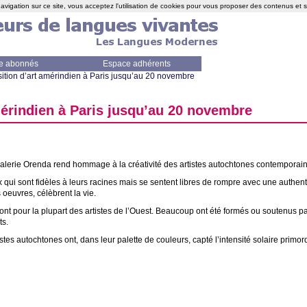
avigation sur ce site, vous acceptez l'utilisation de cookies pour vous proposer des contenus et 
e abonnés
Espace adhérents
ition d’art amérindien à Paris jusqu’au 20 novembre
mérindien à Paris jusqu’au 20 novembre
alerie Orenda rend hommage à la créativité des artistes autochtones contemporai
 qui sont fidèles à leurs racines mais se sentent libres de rompre avec une authenti
 oeuvres, célèbrent la vie.
ont pour la plupart des artistes de l’Ouest. Beaucoup ont été formés ou soutenus p
ts.
es autochtones ont, dans leur palette de couleurs, capté l’intensité solaire primo