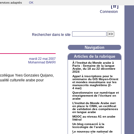
services adaptés
OK
[
fr
]
Connexion
Rechercher dans le site
Navigation
Articles de la rubrique
mardi 22 mai 2007
Mohammad
BAKRI
À l’Institut du Monde arabe à
Paris : Semaine de la langue
Arabe, du 18 au 22 décembre
2024
e collègue Yves Gonzales Quijano,
Appel à inscriptions pour le
séminaire du
GIS
Moyen-Orient
ualité culturelle arabe pour
et mondes musulmans sur les
manuscrits maghrébins (2-
4 mai)
Questionnaire sur numérique et
enseignement de l’écriture en
arabe
L’Institut du Monde Arabe met
en place le
CIMA
, un certificat
de validation des compétences
en langue arabe
MOOC
au niveau A1 en arabe
littéral
Un blog consacré à la
lexicologie de l’arabe
Le nouveau site national de