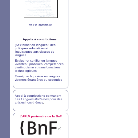
voir le sommaire
Appels à contributions :
(Se) former en langues : des
politiques éducatives et
linguistiques aux classes de
langues
Évaluer et certifier en langues
vivantes : pratiques, compétences,
plurilinguisme et transformations
technologiques
Enseigner la poésie en langues
vivantes étrangères ou secondes
Appel à contributions permanent
des
Langues Modernes
pour des
articles hors-thèmes
.
L’
APLV
partenaire de la BnF