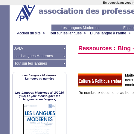
En poursuivant votre n
Les Langues Modernes
Espac
Accueil du site
>
Tout sur les langues
>
D’une langue à l’autre
>
Ressources : Blog -
APLV
Les Langues Modernes
Tout sur les langues
Maîtr
Les Langues Modernes
Le nouveau numéro
nous
montr
De nombreux documents authentiq
Les Langues Modernes n° 2/2026
(juin) La joie d’enseigner les
langues et en langues)