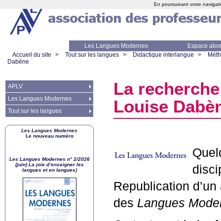
En poursuivant votre navigati
Les Langues Modernes
Espace abo
Accueil du site
>
Tout sur les langues
>
Didactique interlangue
>
Méth
Dabène
La recherche
APLV
Les Langues Modernes
Louise Dabè
Tout sur les langues
Les Langues Modernes
Le nouveau numéro
Quelq
Les Langues Modernes n° 2/2026
(juin) La joie d’enseigner les
disci
langues et en langues)
Republication d’un
des
Langues Mode