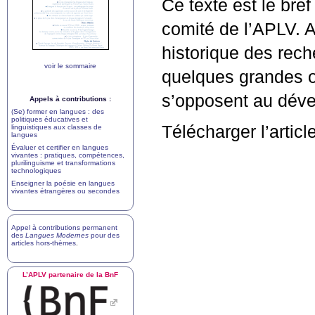
Ce texte est le bre
comité de l’
APLV
. 
historique des rec
voir le sommaire
quelques grandes or
s’opposent au déve
Appels à contributions :
(Se) former en langues : des
politiques éducatives et
Télécharger l’articl
linguistiques aux classes de
langues
Évaluer et certifier en langues
vivantes : pratiques, compétences,
plurilinguisme et transformations
technologiques
Enseigner la poésie en langues
vivantes étrangères ou secondes
Appel à contributions permanent
des
Langues Modernes
pour des
articles hors-thèmes
.
L’
APLV
partenaire de la BnF