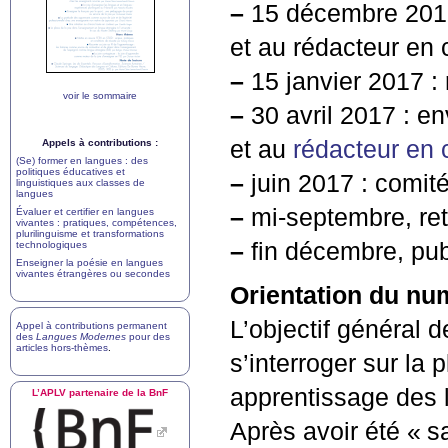
–
15 décembre 2016 :
et au rédacteur en 
–
15 janvier 2017 : 
voir le sommaire
–
30 avril 2017 : en
et au
rédacteur en 
Appels à contributions :
(Se) former en langues : des
politiques éducatives et
–
juin 2017 : comité
linguistiques aux classes de
langues
–
mi-septembre, reto
Évaluer et certifier en langues
vivantes : pratiques, compétences,
plurilinguisme et transformations
–
fin décembre, pub
technologiques
Enseigner la poésie en langues
vivantes étrangères ou secondes
Orientation du nu
L’objectif général
Appel à contributions permanent
des
Langues Modernes
pour des
articles hors-thèmes
.
s’interroger sur la 
apprentissage des 
L’
APLV
partenaire de la BnF
Après avoir été «
s