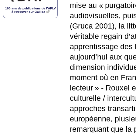
mise au «
purgatoir
100 ans de publications de l’
APLV
à retrouver sur Gallica
audiovisuelles, pui
(Gruca 2001), la li
véritable regain d’
apprentissage des l
aujourd’hui aux ques
dimension individue
moment où en Franç
lecteur
» - Rouxel e
culturelle / intercul
approches transarti
européenne, plusieu
remarquant que la p