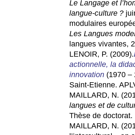
Le Langage et l’hom
langue-culture
?
jui
modulaires europé
Les Langues mode
langues vivantes, 
LENOIR
, P
. (2009).
actionnelle, la dida
innovation
(1970 – 
Saint-Etienne.
APL
MAILLARD
, N
. (20
langues et de cultu
Thèse de doctorat. 
MAILLARD
, N
. (20