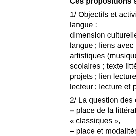
Ces propositions s
1/ Objectifs et activ
langue :
dimension culturelle
langue
; liens avec
artistiques (musique
scolaires
; texte li
projets
; lien lecture
lecteur
; lecture et
2/ La question des 
–
place de la littéra
«
classiques
»,
–
place et modalités