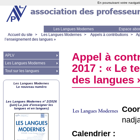
En poursuivant votre navigati
Les Langues Modernes
Espace abo
Accueil du site
>
Les Langues Modernes
>
Appels à contributions
>
Ap
l’enseignement des langues
»
Appel à cont
APLV
Les Langues Modernes
2017 : «
Le te
Tout sur les langues
des langues
Les Langues Modernes
Le nouveau numéro
Les Langues Modernes n° 2/2026
(juin) La joie d’enseigner les
Coor
langues et en langues)
nadj
Calendrier :