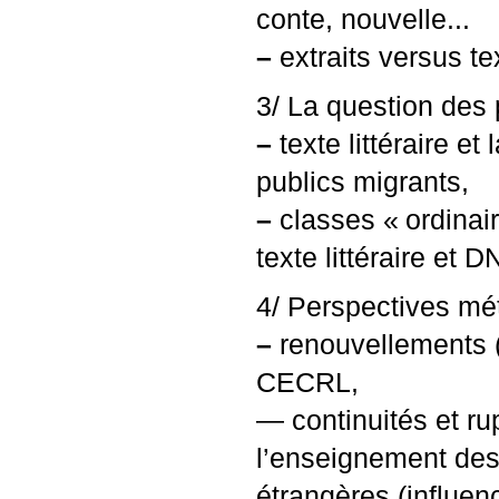
conte, nouvelle...
–
extraits versus te
3/ La question des 
–
texte littéraire e
publics migrants,
–
classes «
ordinai
texte littéraire et
D
4/ Perspectives mé
–
renouvellements (d
CECRL
,
— continuités et rup
l’enseignement des
étrangères (influen