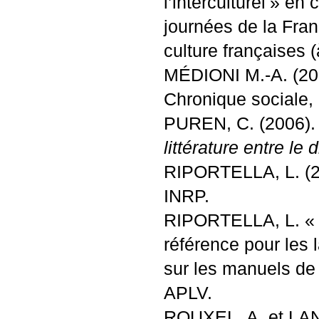
l’interculturel
» en 
journées de la Fran
culture françaises 
MÉ
DIONI
M.-A
. (2
Chronique sociale,
PUREN
, C
. (2006)
littérature entre le d
RIPORTELLA
, L. 
INRP
.
RIPORTELLA
, L
. «
référence pour les l
sur les manuels de
APLV
.
ROUXEL
, A. et
LA