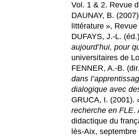
Vol. 1 & 2. Revue 
DAUNAY
, B.
(2007)
littérature
», Revue 
DUFAYS
, J.-L.
(éd.
aujourd’hui, pour qu
universitaires de L
FENNER
, A.-B
. (di
dans l’apprentissag
dialogique avec de
GRUCA
, I
. (2001). 
recherche en
FLE
.
didactique du fran
lès-Aix, septembre 