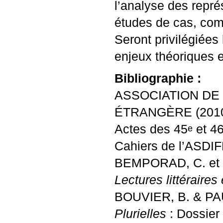
l’analyse des repré
études de cas, comp
Seront privilégiées 
enjeux théoriques e
Bibliographie :
ASSOCIATION
DE
É
TRANG
È
RE
(201
Actes des 45
et 4
e
Cahiers de l’
ASDIF
BEMPORAD
, C.
et
Lectures littéraire
BOUVIER
, B. &
PA
Plurielles
: Dossier