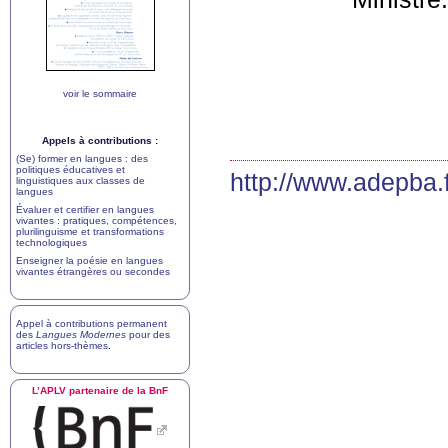
voir le sommaire
Appels à contributions :
(Se) former en langues : des
politiques éducatives et
http://www.adepba.f
linguistiques aux classes de
langues
Évaluer et certifier en langues
vivantes : pratiques, compétences,
plurilinguisme et transformations
technologiques
Enseigner la poésie en langues
vivantes étrangères ou secondes
Appel à contributions permanent
des
Langues Modernes
pour des
articles hors-thèmes
.
L’
APLV
partenaire de la BnF