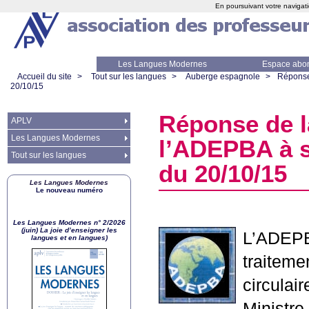
En poursuivant votre navigati
Les Langues Modernes
Espace abo
Accueil du site
>
Tout sur les langues
>
Auberge espagnole
>
Réponse 
20/10/15
Réponse de la
APLV
Les Langues Modernes
l’
ADEPBA
à s
Tout sur les langues
du 20/10/15
Les Langues Modernes
Le nouveau numéro
Les Langues Modernes n° 2/2026
(juin) La joie d’enseigner les
L’
ADEP
langues et en langues)
traiteme
circulai
Ministre.