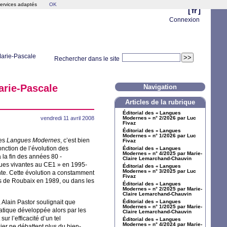
services adaptés
OK
[
fr
]
Connexion
Marie-Pascale
Rechercher dans le site
arie-Pascale
Navigation
Articles de la rubrique
Éditorial des «
Langues
vendredi 11 avril 2008
Modernes
» n° 2/2026 par Luc
Fivaz
Éditorial des «
Langues
Modernes
» n° 1/2026 par Luc
des
Langues Modernes
, c’est bien
Fivaz
nction de l’évolution des
Éditorial des «
Langues
Modernes
» n° 4/2025 par Marie-
 la fin des années 80 -
Claire Lemarchand-Chauvin
ues vivantes au
CE1
» en 1995-
Éditorial des «
Langues
Modernes
» n° 3/2025 par Luc
te. Cette évolution a constamment
Fivaz
es de Roubaix en 1989, ou dans les
Éditorial des «
Langues
Modernes
» n° 2/2025 par Marie-
Claire Lemarchand-Chauvin
 Alain Pastor soulignait que
Éditorial des «
Langues
Modernes
» n° 1/2025 par Marie-
matique développée alors par les
Claire Lemarchand-Chauvin
 sur l’efficacité d’un tel
Éditorial des «
Langues
Modernes
» n° 4/2024 par Marie-
sier ne débattent plus du bien-