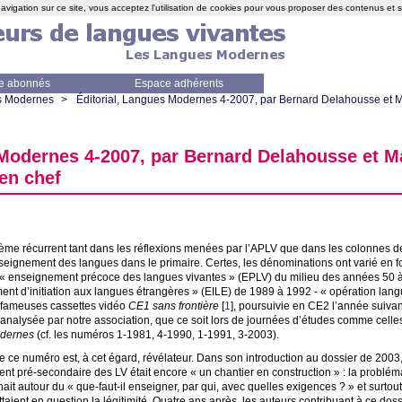
avigation sur ce site, vous acceptez l'utilisation de cookies pour vous proposer des contenus et 
e abonnés
Espace adhérents
s Modernes
>
Éditorial, Langues Modernes 4-2007, par Bernard Delahousse et 
 Modernes 4-2007, par Bernard Delahousse et M
en chef
thème récurrent tant dans les réflexions menées par l’
APLV
que dans les colonnes 
nseignement des langues dans le primaire. Certes, les dénominations ont varié en fo
 «
enseignement précoce des langues vivantes
» (
EPLV
) du milieu des années 50 à
nt d’initiation aux langues étrangères
» (
EILE
) de 1989 à 1992 - «
opération lang
s fameuses cassettes vidéo
CE1
sans frontière
[
1
]
, poursuivie en
CE2
l’année suivan
t analysée par notre association, que ce soit lors de journées d’études comme cell
dernes
(cf. les numéros 1-1981, 4-1990, 1-1991, 3-2003).
e ce numéro est, à cet égard, révélateur. Dans son introduction au dossier de 2003,
ent pré-secondaire des
LV
était encore «
un chantier en construction
» : la problé
nait autour du «
que-faut-il enseigner, par qui, avec quelles exigences
?
» et surtout
taient en question la légitimité. Quatre ans après, les auteurs contribuant à ce dos