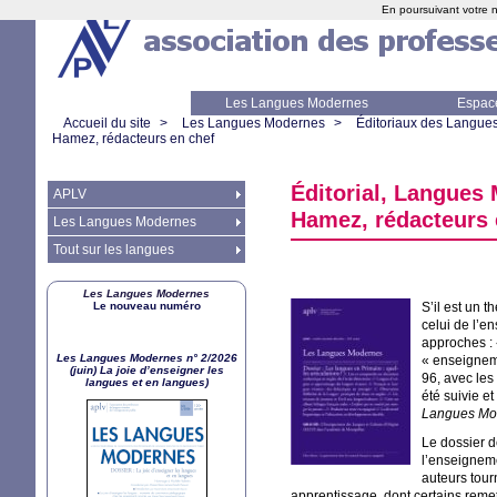
En poursuivant votre n
Les Langues Modernes
Espac
Accueil du site
>
Les Langues Modernes
>
Éditoriaux des Langue
Hamez, rédacteurs en chef
Éditorial, Langues
APLV
Hamez, rédacteurs 
Les Langues Modernes
Tout sur les langues
Les Langues Modernes
Le nouveau numéro
S’il est un 
celui de l’e
approches :
Les Langues Modernes n° 2/2026
«
enseigneme
(juin) La joie d’enseigner les
96, avec le
langues et en langues)
été suivie e
Langues Mo
Le dossier d
l’enseignem
auteurs tour
apprentissage, dont certains remet