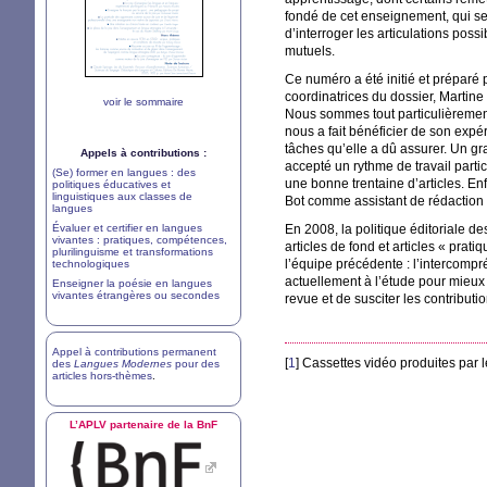
fondé de cet enseignement, qui sem
d’interroger les articulations pos
mutuels.
Ce numéro a été initié et préparé
coordinatrices du dossier, Martine 
voir le sommaire
Nous sommes tout particulièremen
nous a fait bénéficier de son expé
tâches qu’elle a dû assurer. Un g
Appels à contributions :
accepté un rythme de travail parti
(Se) former en langues : des
une bonne trentaine d’articles. En
politiques éducatives et
linguistiques aux classes de
Bot comme assistant de rédaction :
langues
Évaluer et certifier en langues
En 2008, la politique éditoriale d
vivantes : pratiques, compétences,
articles de fond et articles «
pratiq
plurilinguisme et transformations
l’équipe précédente : l’intercompr
technologiques
actuellement à l’étude pour mieux gui
Enseigner la poésie en langues
vivantes étrangères ou secondes
revue et de susciter les contribut
Appel à contributions permanent
[
1
]
Cassettes vidéo produites par 
des
Langues Modernes
pour des
articles hors-thèmes
.
L’
APLV
partenaire de la BnF