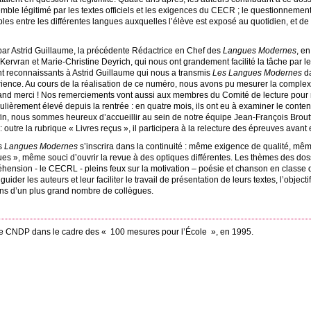
ble légitimé par les textes officiels et les exigences du
CECR
; le questionnement 
sibles entre les différentes langues auxquelles l’élève est exposé au quotidien, et 
 par Astrid Guillaume, la précédente Rédactrice en Chef des
Langues Modernes
, en
Kervran et Marie-Christine Deyrich, qui nous ont grandement facilité la tâche par leur 
t reconnaissants à Astrid Guillaume qui nous a transmis
Les Langues Modernes
da
rience. Au cours de la réalisation de ce numéro, nous avons pu mesurer la complexi
rand merci
! Nos remerciements vont aussi aux membres du Comité de lecture pour no
culièrement élevé depuis la rentrée : en quatre mois, ils ont eu à examiner le conte
fin, nous sommes heureux d’accueillir au sein de notre équipe Jean-François Broutt
 outre la rubrique «
Livres reçus
», il participera à la relecture des épreuves avant
es
Langues Modernes
s’inscrira dans la continuité : même exigence de qualité, mêm
ues
», même souci d’ouvrir la revue à des optiques différentes. Les thèmes des dos
éhension - le
CECRL
- pleins feux sur la motivation – poésie et chanson en classe 
der les auteurs et leur faciliter le travail de présentation de leurs textes, l’objectif 
ions d’un plus grand nombre de collègues.
le
CNDP
dans le cadre des «
100 mesures pour l’École
», en 1995.